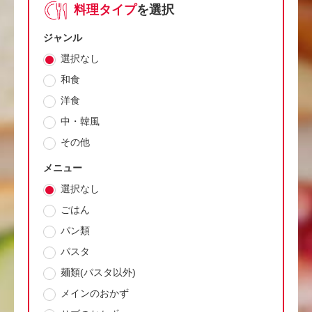
料理タイプ
を選択
ジャンル
選択なし
和食
洋食
中・韓風
その他
メニュー
選択なし
ごはん
パン類
パスタ
麺類(パスタ以外)
メインのおかず