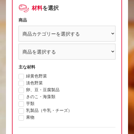
材料
を選択
商品
主な材料
緑黄色野菜
淡色野菜
卵、豆・豆腐製品
きのこ・海藻類
芋類
乳製品（牛乳・チーズ）
果物