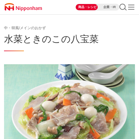
商品・レシピ
企業・IR
中・韓風/メインのおかず
水菜ときのこの八宝菜