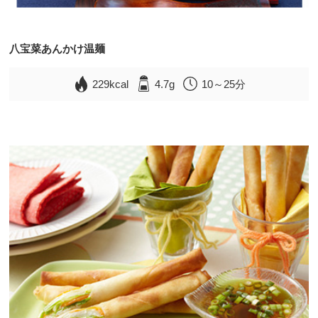
八宝菜あんかけ温麺
229kcal
4.7g
10～25分