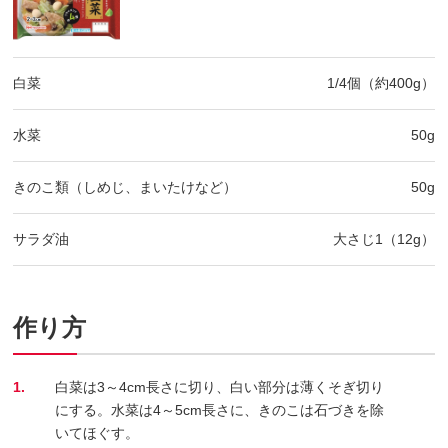
白菜
1/4個（約400g）
水菜
50g
きのこ類（しめじ、まいたけなど）
50g
サラダ油
大さじ1（12g）
作り方
1.
白菜は3～4cm長さに切り、白い部分は薄くそぎ切り
にする。水菜は4～5cm長さに、きのこは石づきを除
いてほぐす。