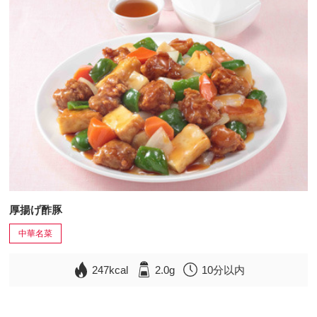
厚揚げ酢豚
中華名菜
247kcal
2.0g
10分以内