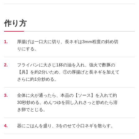
作り方
1.
厚揚げは一口大に切り、長ネギは3mm程度の斜め切
りにする。
2.
フライパンに大さじ1杯の油を入れ、強火で酢豚の
【具】を約2分いため、①の厚揚げと長ネギを加えて
さらに約1分炒める。
3.
全体に火が通ったら、本品の【ソース】を入れて約
30秒炒める。めんつゆを回し入れさっと炒めたら溶
き卵でとじる。
4.
器にごはんを盛り、3をのせて小口ネギを散らす。