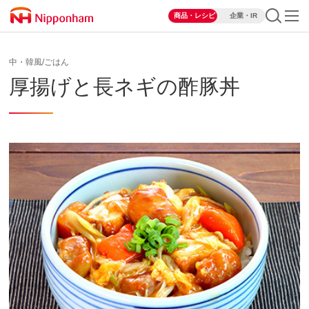
商品・レシピ
企業・IR
中・韓風/ごはん
厚揚げと長ネギの酢豚丼