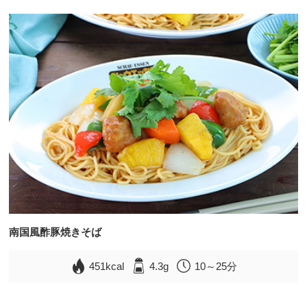
南国風酢豚焼きそば
451kcal
4.3g
10～25分