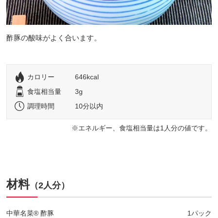
酢豚の酸味がよく合います。
カロリー
646kcal
食塩相当量
3g
調理時間
10分以内
エネルギー、食塩相当量は1人分の値です。
材料
（2人分）
中華名菜® 酢豚
1パック