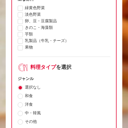
緑黄色野菜
淡色野菜
卵、豆・豆腐製品
きのこ・海藻類
芋類
乳製品（牛乳・チーズ）
果物
料理タイプ
を選択
ジャンル
選択なし
和食
洋食
中・韓風
その他