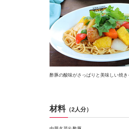
酢豚の酸味がさっぱりと美味しい焼き
材料
（2人分）
中華名菜® 酢豚