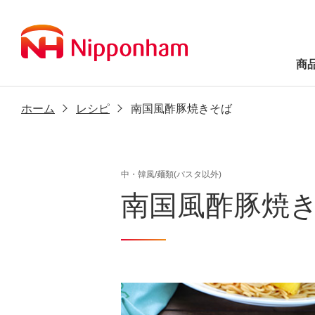
商
ホーム
レシピ
南国風酢豚焼きそば
中・韓風/麺類(パスタ以外)
南国風酢豚焼