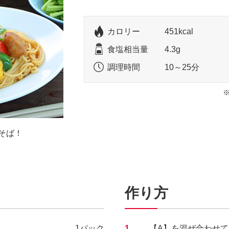
カロリー
451kcal
食塩相当量
4.3g
調理時間
10～25分
そば！
作り方
1パック
1.
【A】を混ぜ合わせて