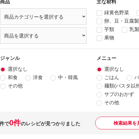
商品
主な材料
緑黄色野菜
卵、豆・豆腐製
芋類
乳
果物
ジャンル
メニュー
選択なし
選択なし
和食
洋食
中・韓風
ごはん
その他
麺類(パスタ以外
サブのおかず
その他
0件
検索結果を
件で
のレシピが見つかりました