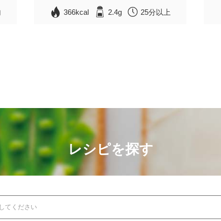
内
366kcal
2.4g
25分以上
レシピを探す