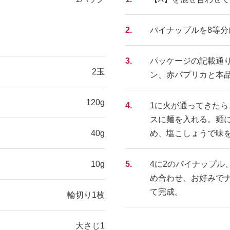
2.
パイナップルを8等分
3.
パッケージの記載通
2玉
ン、赤パプリカと本
120g
4.
1に火が通ってきた
スに麺を入れる。麺
40g
め、塩こしょうで味
10g
5.
4に2のパイナップル
め合わせ、お好みで
て完成。
輪切り1枚
大さじ1