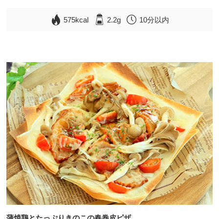
575kcal
2.2g
10分以内
蒲焼鶏とたっぷりきのこの春巻皮ピザ