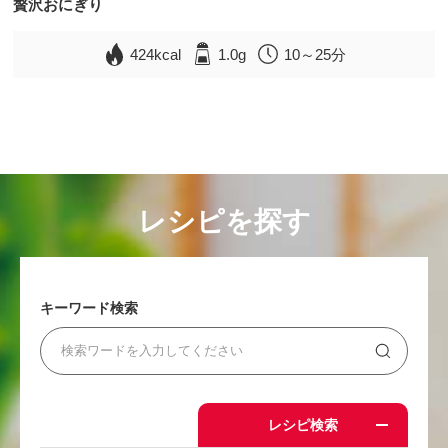
贅沢おにぎり
424kcal
1.0g
10～25分
レシピを探す
キーワード検索
レシピ検索