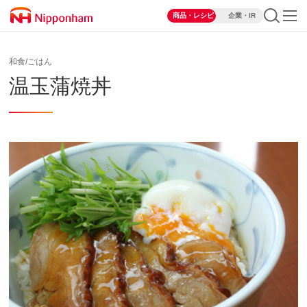
商品・レシピ
企業・IR
和食/ごはん
温玉蒲焼丼