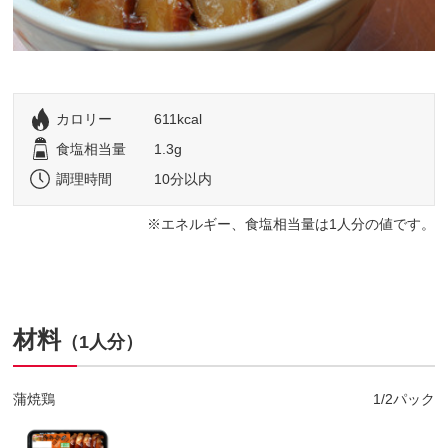
カロリー
611kcal
食塩相当量
1.3g
調理時間
10分以内
エネルギー、食塩相当量は1人分の値です。
材料
（1人分）
蒲焼鶏
1/2パック