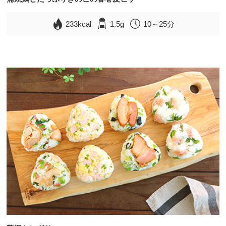
233kcal
1.5g
10～25分