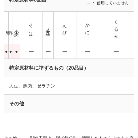
─ ： 使用していません
くるみ
そば
えび
かに
落花生
小麦
卵
乳
●
●
●
―
―
―
―
―
特定原材料に準ずるもの（20品目）
大豆、鶏肉、ゼラチン
その他
―