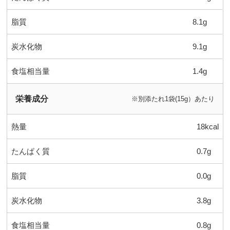
脂質
8.1g
炭水化物
9.1g
食塩相当量
1.4g
栄養成分
※別添たれ1袋(15g）あたり
熱量
18kcal
たんぱく質
0.7g
脂質
0.0g
炭水化物
3.8g
食塩相当量
0.8g