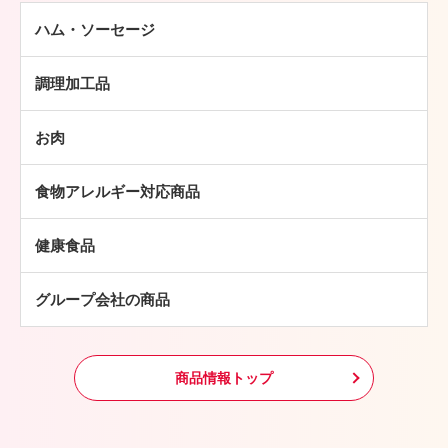
ハム・ソーセージ
ハム
調理加工品
ソーセージ
ハンバーグ
ベーコン
お肉
ミートボール
焼豚
牛肉
チキン加工品
その他
食物アレルギー対応商品
豚肉
中華・アジア総菜
鶏肉
パン・ピザ
健康食品
羊肉
常温食品
グループ会社の商品
冷凍食品
その他
商品情報トップ