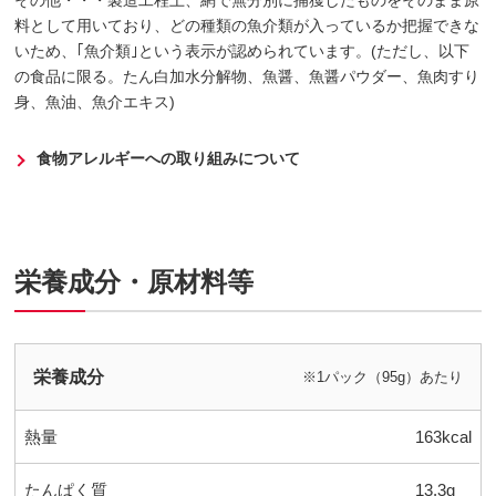
その他・・・製造工程上、網で無分別に捕獲したものをそのまま原
料として用いており、どの種類の魚介類が入っているか把握できな
いため、｢魚介類｣という表示が認められています。(ただし、以下
の食品に限る。たん白加水分解物、魚醤、魚醤パウダー、魚肉すり
身、魚油、魚介エキス)
食物アレルギーへの取り組みについて
栄養成分・原材料等
栄養成分
※1パック（95g）あたり
熱量
163kcal
たんぱく質
13.3g