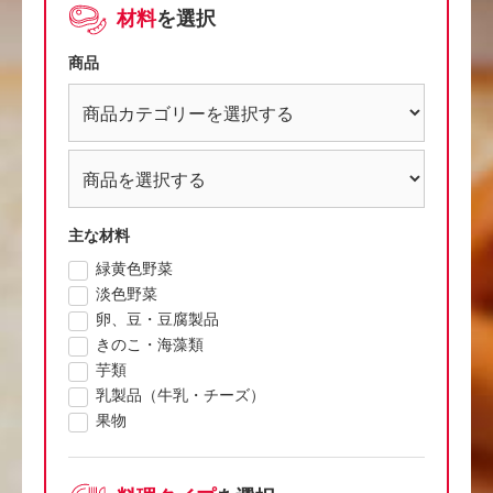
材料
を選択
商品
主な材料
緑黄色野菜
淡色野菜
卵、豆・豆腐製品
きのこ・海藻類
芋類
乳製品（牛乳・チーズ）
果物