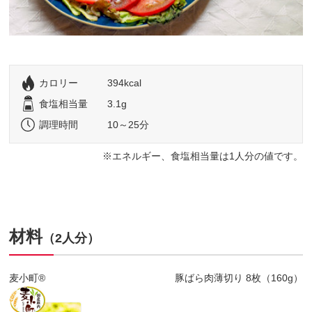
カロリー
394kcal
食塩相当量
3.1g
調理時間
10～25分
エネルギー、食塩相当量は1人分の値です。
材料
（2人分）
麦小町®
豚ばら肉薄切り 8枚（160g）