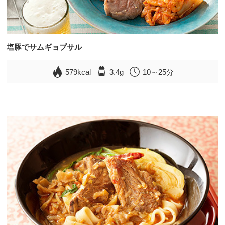
塩豚でサムギョプサル
579kcal
3.4g
10～25分