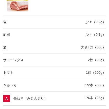
塩
少々（0.2g）
胡椒
少々（0.1g）
酒
大さじ2（30g）
サニーレタス
2枚（25g）
トマト
1個（200g）
きゅうり
1/2本（50g）
1/4本（25g）
長ねぎ（みじん切り）
A