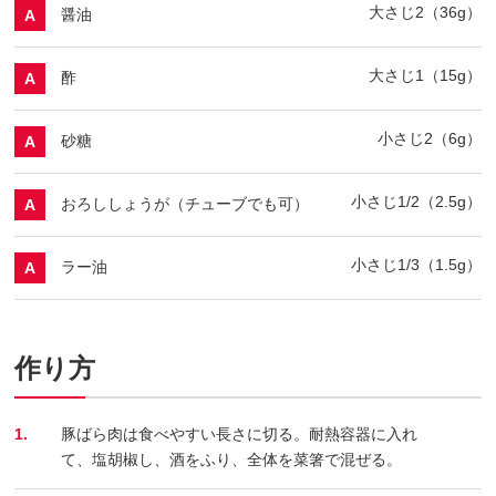
大さじ2（36g）
醤油
A
大さじ1（15g）
酢
A
小さじ2（6g）
砂糖
A
小さじ1/2（2.5g）
おろししょうが（チューブでも可）
A
小さじ1/3（1.5g）
ラー油
A
作り方
1.
豚ばら肉は食べやすい長さに切る。耐熱容器に入れ
て、塩胡椒し、酒をふり、全体を菜箸で混ぜる。