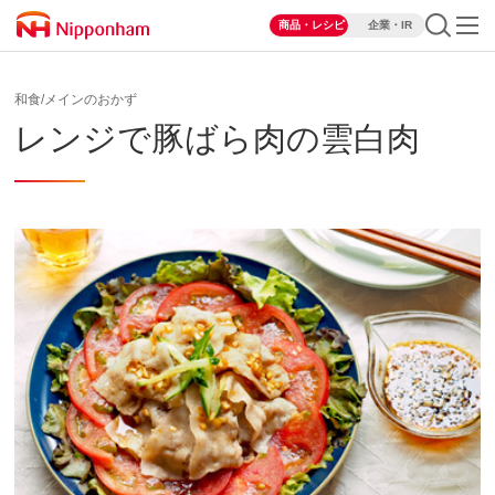
商品・レシピ
企業・IR
和食/メインのおかず
レンジで豚ばら肉の雲白肉