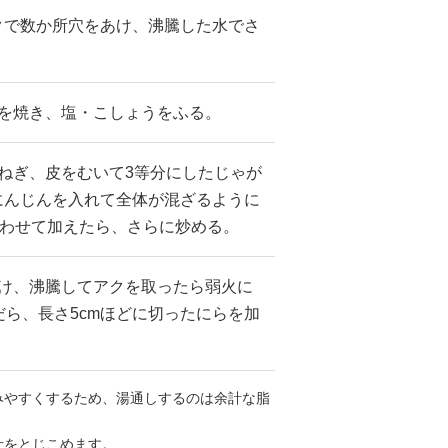
クで数か所穴をあけ、沸騰した水でさ
1を焼き、塩・こしょうをふる。
ねぎ、皮をむいて3等分にしたじゃが
にんじんを入れて全体が混ざるように
合わせて加えたら、さらに炒める。
つけ、沸騰してアクを取ったら弱火に
だら、長さ5cmほどに切ったにらを加
みやすくするため、湯通しするのは余計な脂
汁をとじこめます。