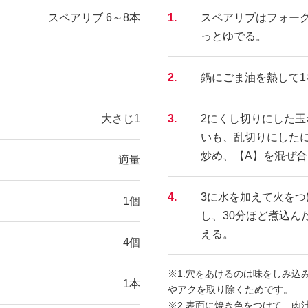
スペアリブ 6～8本
1.
スペアリブはフォー
っとゆでる。
2.
鍋にごま油を熱して
大さじ1
3.
2にくし切りにした玉
いも、乱切りにした
炒め、【A】を混ぜ
適量
4.
3に水を加えて火を
1個
し、30分ほど煮込ん
える。
4個
※1.穴をあけるのは味をしみ込
1本
やアクを取り除くためです。
※2.表面に焼き色をつけて、肉