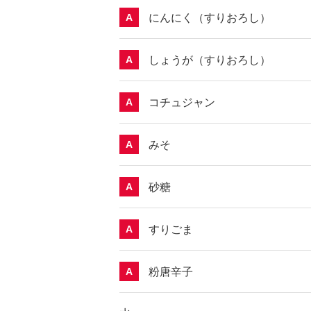
にんにく（すりおろし）
A
しょうが（すりおろし）
A
コチュジャン
A
みそ
A
砂糖
A
すりごま
A
粉唐辛子
A