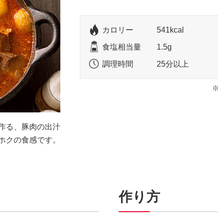
カロリー
541kcal
食塩相当量
1.5g
調理時間
25分以上
作る、豚肉の出汁
ホクの食感です。
作り方