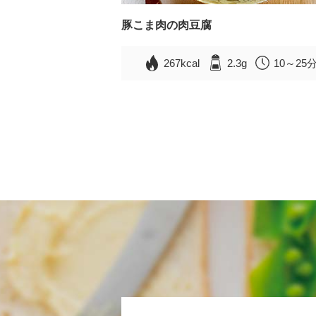
豚こま肉の肉豆腐
267kcal
2.3g
10～25