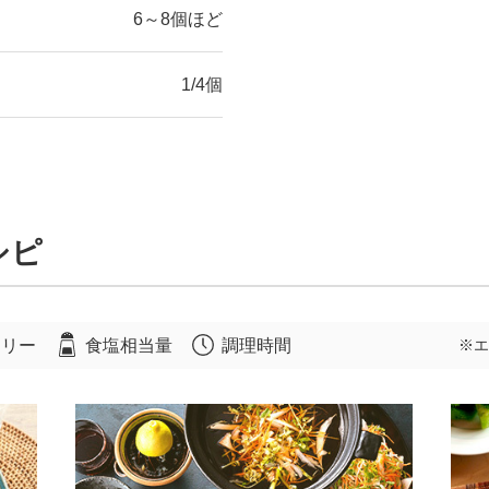
6～8個ほど
1/4個
シピ
ロリー
食塩相当量
調理時間
※エ