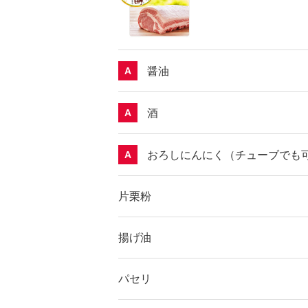
醤油
A
酒
A
おろしにんにく（チューブでも
A
片栗粉
揚げ油
パセリ