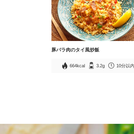
豚バラ肉のタイ風炒飯
664kcal
3.2g
10分以