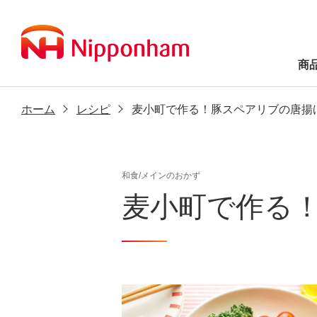
商
ホーム
レシピ
麦小町で作る！豚スペアリブの唐揚
和食/メインのおかず
麦小町で作る