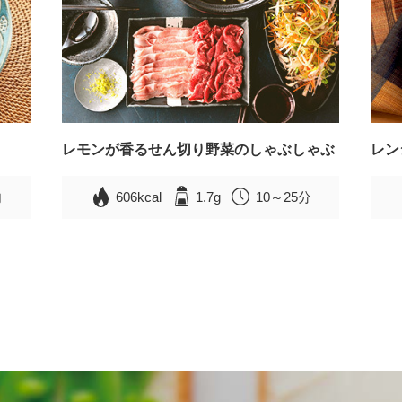
レモンが香るせん切り野菜のしゃぶしゃぶ
レン
内
606kcal
1.7g
10～25分