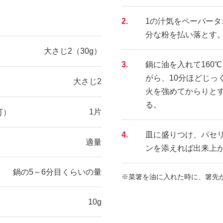
2.
1の汁気をペーパー
分な粉を払い落とす
大さじ2（30g）
3.
鍋に油を入れて160
がら、10分ほどじっ
大さじ2
火を強めてからりと
る。
1片
可）
4.
皿に盛りつけ、パセ
適量
ンを添えれば出来上
鍋の5～6分目くらいの量
※菜箸を油に入れた時に、箸先
10g