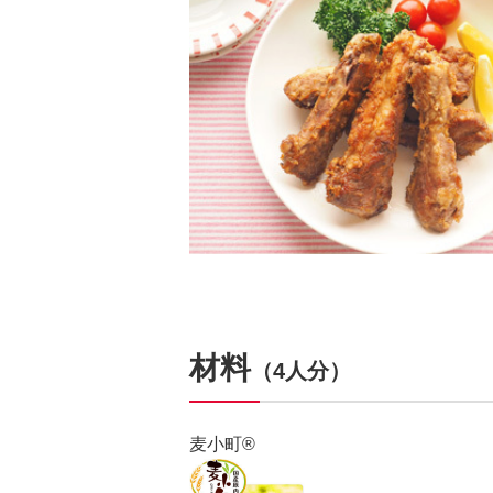
材料
（4人分）
麦小町®