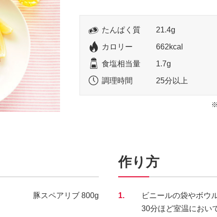
たんぱく質
21.4g
カロリー
662kcal
食塩相当量
1.7g
調理時間
25分以上
作り方
豚スペアリブ 800g
1.
ビニールの袋やボウル
30分ほど室温におい