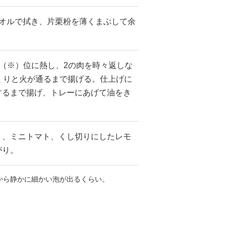
タオルで拭き、片栗粉を薄くまぶして余
。
℃（※）位に熱し、2の肉を時々返しな
くりと火が通るまで揚げる。仕上げに
するまで揚げ、トレーにあげて油をき
リ、ミニトマト、くし切りにしたレモ
がり。
から静かに細かい泡が出るくらい。