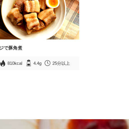
ジで豚角煮
810kcal
4.4g
25分以上