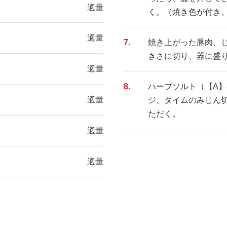
適量
く。（焼き色が付き
適量
7.
焼き上がった豚肉、
きさに切り、器に盛
適量
8.
ハーブソルト（【A
適量
ジ、タイムのみじん
ただく。
適量
適量