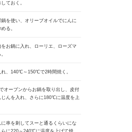
ぶしておく。
深鍋を使い、オリーブオイルでにんに
炒める。
肉をお鍋に入れ、ローリエ、ローズマ
る。
、140℃～150℃で2時間焼く。
ろでオーブンからお鍋を取り出し、皮付
じんを入れ、さらに180℃に温度を上
んに串を刺してスーと通るくらいにな
らに220～240℃に温度を上げて焼