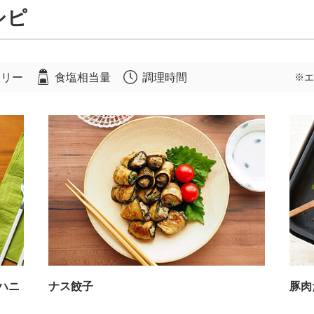
シピ
ロリー
食塩相当量
調理時間
※エ
ハニ
ナス餃子
豚肉