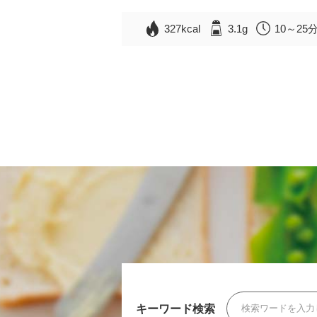
327kcal
3.1g
10～25
キーワード検索