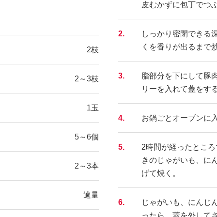
皮むかずに包丁でつ
2.
しっかり密閉できる
くを香りが出るまで
2枝
3.
脂部分を下にして豚
2～3枝
リーを入れて蓋をす
1玉
4.
お鍋ごとオーブンに入れ
5～6個
5.
2時間が経ったとこ
きのじゃがいも、にん
2～3本
げて焼く。
適量
6.
じゃがいも、にんじ
ったら、蓋を外してさ