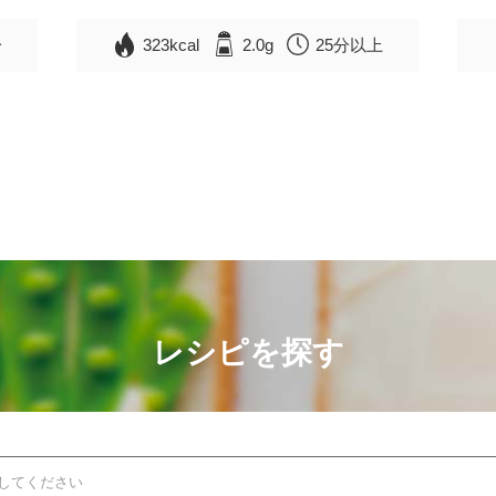
分
323kcal
2.0g
25分以上
レシピを探す