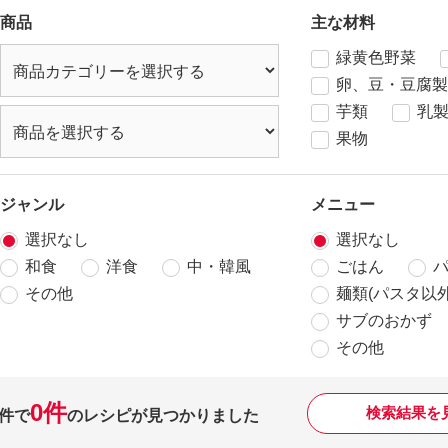
商品
主な材料
緑黄色野菜
卵、豆・豆腐製
芋類
乳
果物
ジャンル
メニュー
選択なし
選択なし
和食
洋食
中・韓風
ごはん
その他
麺類(パスタ以外
サブのおかず
その他
0件
検索結果を
件で
のレシピが見つかりました