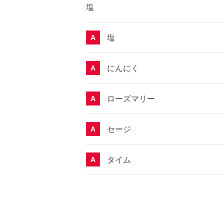
塩
塩
A
にんにく
A
ローズマリー
A
セージ
A
タイム
A