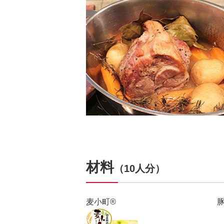
材料
（10人分）
麦小町®