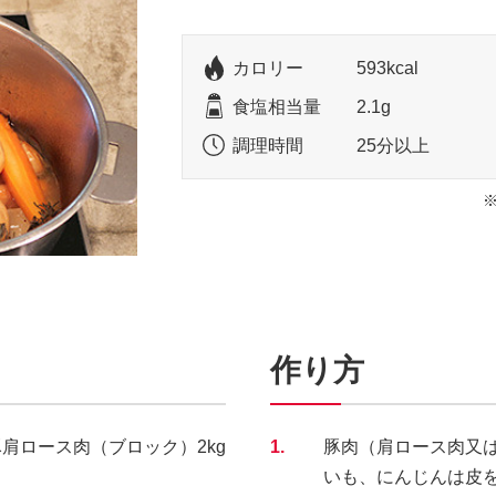
カロリー
593kcal
食塩相当量
2.1g
調理時間
25分以上
作り方
豚肩ロース肉（ブロック）2kg
1.
豚肉（肩ロース肉又
いも、にんじんは皮