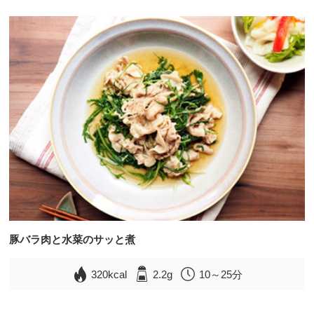
豚バラ肉と水菜のサッと煮
320kcal
2.2g
10～25分