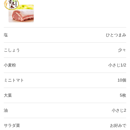
塩
ひとつまみ
こしょう
少々
小麦粉
小さじ1/2
ミニトマト
10個
大葉
5枚
油
小さじ2
サラダ菜
お好みで