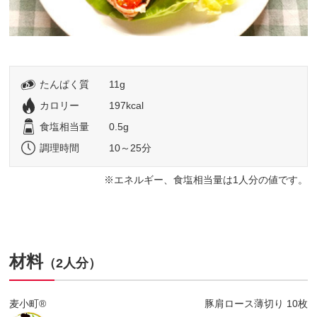
たんぱく質
11g
カロリー
197kcal
食塩相当量
0.5g
調理時間
10～25分
エネルギー、食塩相当量は1人分の値です。
材料
（2人分）
麦小町®
豚肩ロース薄切り 10枚