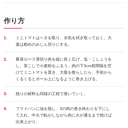
作り方
1.
ミニトマトはヘタを取り、水気を拭き取っておく。大
葉は粗めのみじん切りにする。
2.
豚肩ロース薄切り肉を縦に長く広げ、塩・こしょうを
し、茶こしで小麦粉をふるう。肉の下3cm程間隔を空
けてミニトマトを置き、大葉を散らしたら、手前から
くるくるとボール上になるように巻き上げる。
3.
残りの材料も同様の工程で巻いていく。
4.
フライパンに油を熱し、3の肉の巻き終わりを下にし
て入れ、中火で転がしながら肉に火が通るまで焼けば
出来上がり。