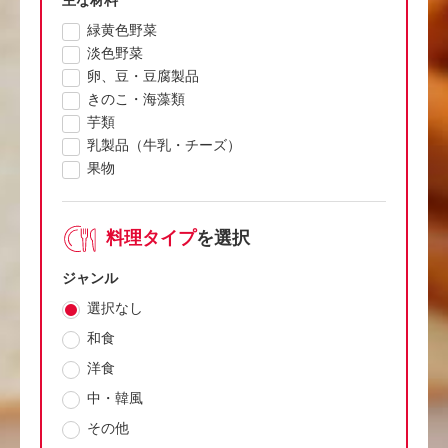
緑黄色野菜
淡色野菜
卵、豆・豆腐製品
きのこ・海藻類
芋類
乳製品（牛乳・チーズ）
果物
料理タイプ
を選択
ジャンル
選択なし
和食
洋食
中・韓風
その他