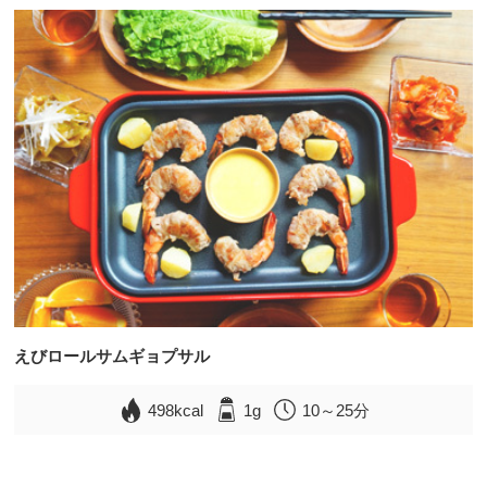
えびロールサムギョプサル
498kcal
1g
10～25分