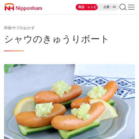
商品・レシピ
企業・IR
和食/サブのおかず
シャウのきゅうりボート