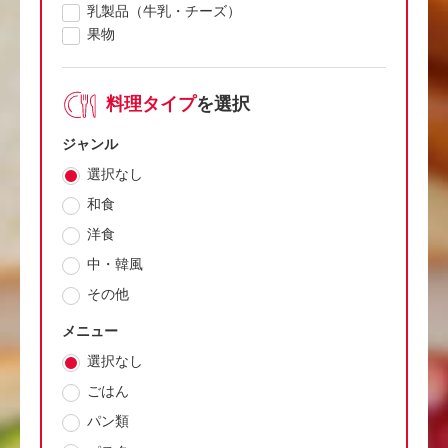
乳製品（牛乳・チーズ）
果物
料理タイプ
を選択
ジャンル
選択なし
和食
洋食
中・韓風
その他
メニュー
選択なし
ごはん
パン類