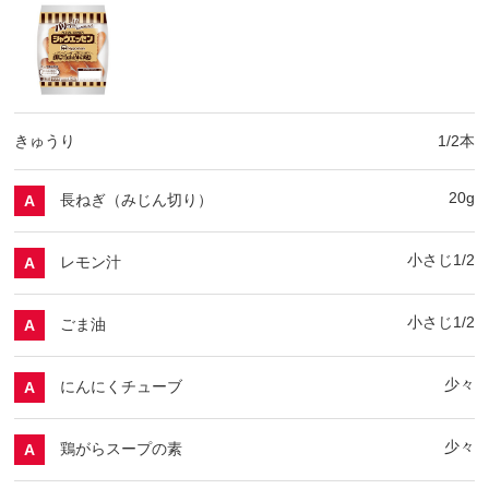
きゅうり
1/2本
20g
長ねぎ（みじん切り）
A
小さじ1/2
レモン汁
A
小さじ1/2
ごま油
A
少々
にんにくチューブ
A
少々
鶏がらスープの素
A