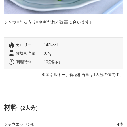
シャウ×きゅうり×ネギだれが最高に合います♪
カロリー
142kcal
食塩相当量
0.7g
調理時間
10分以内
エネルギー、食塩相当量は1人分の値です。
材料
（2人分）
シャウエッセン®
4本