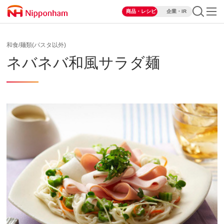
商品・レシピ
企業・IR
和食/麺類(パスタ以外)
ネバネバ和風サラダ麺