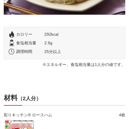
カロリー
292kcal
食塩相当量
2.9g
調理時間
25分以上
エネルギー、食塩相当量は1人分の値です。
材料
（2人分）
彩りキッチン® ロースハム
4枚