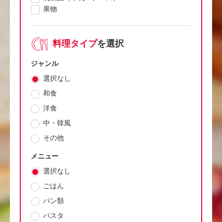
果物
料理タイプ
を選択
ジャンル
選択なし
和食
洋食
中・韓風
その他
メニュー
選択なし
ごはん
パン類
パスタ