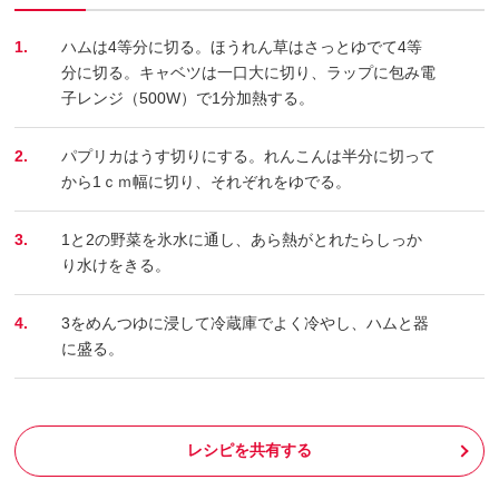
1.
ハムは4等分に切る。ほうれん草はさっとゆでて4等
分に切る。キャベツは一口大に切り、ラップに包み電
子レンジ（500W）で1分加熱する。
2.
パプリカはうす切りにする。れんこんは半分に切って
から1ｃｍ幅に切り、それぞれをゆでる。
3.
1と2の野菜を氷水に通し、あら熱がとれたらしっか
り水けをきる。
4.
3をめんつゆに浸して冷蔵庫でよく冷やし、ハムと器
に盛る。
レシピを共有する