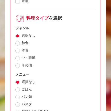
果物
料理タイプ
を選択
ジャンル
選択なし
和食
洋食
中・韓風
その他
メニュー
選択なし
ごはん
パン類
パスタ