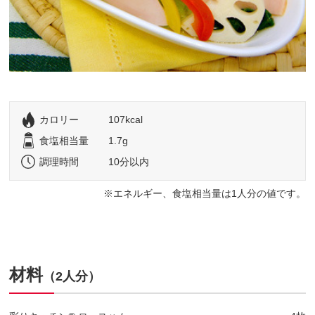
カロリー
107kcal
食塩相当量
1.7g
調理時間
10分以内
エネルギー、食塩相当量は1人分の値です。
材料
（2人分）