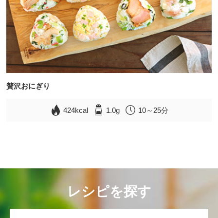
贅沢おにぎり
424kcal
1.0g
10～25分
レシピを探す