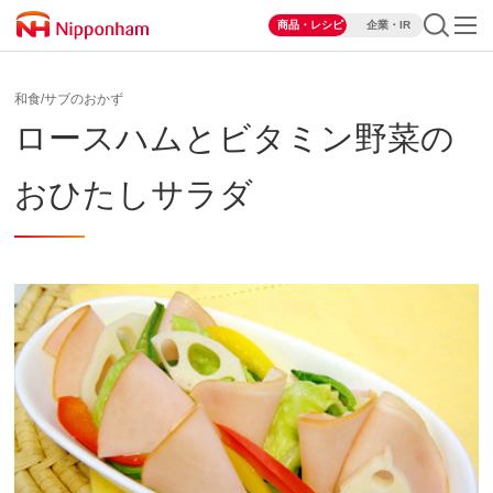
商品・レシピ
企業・IR
和食/サブのおかず
ロースハムとビタミン野菜の
おひたしサラダ