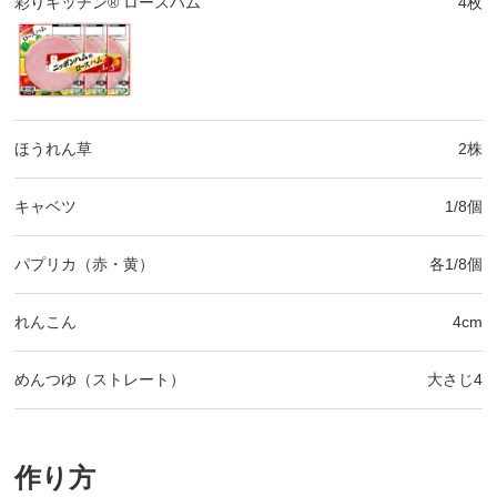
彩りキッチン® ロースハム
4枚
ほうれん草
2株
キャベツ
1/8個
パプリカ（赤・黄）
各1/8個
れんこん
4cm
めんつゆ（ストレート）
大さじ4
作り方