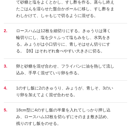
て砂糖と塩をよくとかし、すし酢を作る。蒸らし終え
たごはんを湿らせた盤台かボールに移し、すし酢をま
わしかけて、しゃもじで切るように混ぜる。
2.
ロースハムは12枚を細切りにする。きゅうりは薄く
輪切りにし、塩を少々ふって塩もみをし、水気をき
る。みょうがは小口切りに、青しそはせん切りにす
る。【B】はそれぞれ食べやすい大きさに切る。
3.
卵と砂糖を混ぜ合わせ、フライパンに油を熱して流し
込み、手早く混ぜていり卵を作る。
4.
1のすし飯に2のきゅうり、みょうが、青しそ、3のい
り卵を加えてよく混ぜ合わせる。
5.
18cm型に4のすし飯の半量を入れてしっかり押し込
み、ロースハム12枚を切らずにそのまま敷き詰め、
残りのすし飯をのせる。