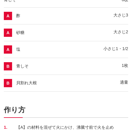
大さじ3
酢
A
大さじ2
砂糖
A
小さじ1・1/2
塩
A
1枚
青しそ
B
適量
貝割れ大根
B
作り方
1.
【A】の材料を混ぜて火にかけ、沸騰寸前で火を止め