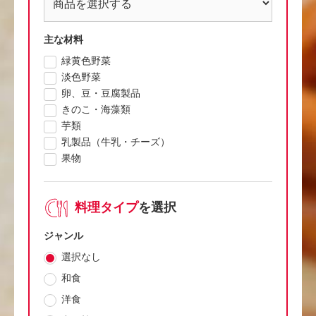
主な材料
緑黄色野菜
淡色野菜
卵、豆・豆腐製品
きのこ・海藻類
芋類
乳製品（牛乳・チーズ）
果物
料理タイプ
を選択
ジャンル
選択なし
和食
洋食