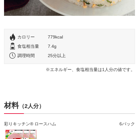
カロリー
779kcal
食塩相当量
7.4g
調理時間
25分以上
エネルギー、食塩相当量は1人分の値です。
材料
（2人分）
彩りキッチン® ロースハム
6パック