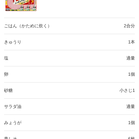
ごはん（かために炊く）
2合分
きゅうり
1本
塩
適量
卵
1個
砂糖
小さじ1
サラダ油
適量
みょうが
1個
青しそ
6枚