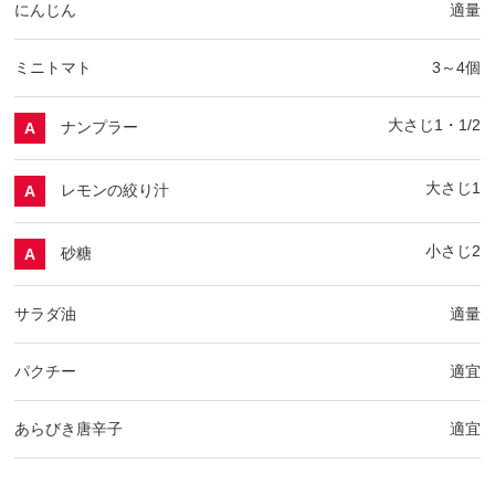
にんじん
適量
ミニトマト
3～4個
大さじ1・1/2
ナンプラー
A
大さじ1
レモンの絞り汁
A
小さじ2
砂糖
A
サラダ油
適量
パクチー
適宜
あらびき唐辛子
適宜