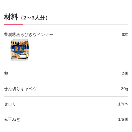
材料
（2～3人分）
豊潤Ⓡあらびきウインナー
6本
卵
2個
せん切りキャベツ
30g
セロリ
1/4本
赤玉ねぎ
1/6個