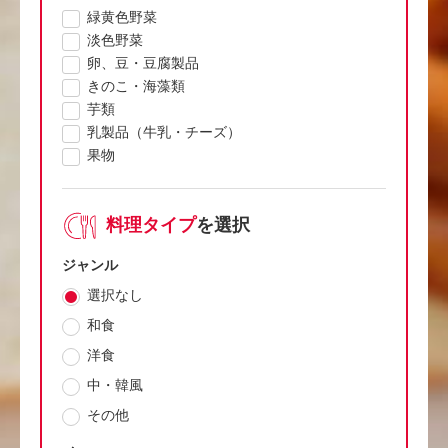
緑黄色野菜
淡色野菜
卵、豆・豆腐製品
きのこ・海藻類
芋類
乳製品（牛乳・チーズ）
果物
料理タイプ
を選択
ジャンル
選択なし
和食
洋食
中・韓風
その他