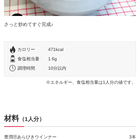
さっと炒めてすぐ完成♪
カロリー
471kcal
食塩相当量
1.6g
調理時間
10分以内
エネルギー、食塩相当量は1人分の値です。
材料
（1人分）
豊潤Ⓡあらびきウインナー
3本