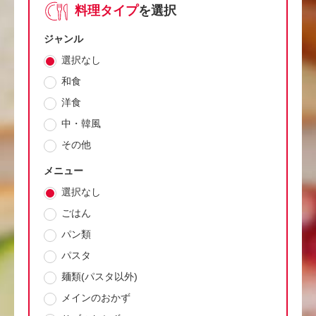
料理タイプ
を選択
ジャンル
選択なし
和食
洋食
中・韓風
その他
メニュー
選択なし
ごはん
パン類
パスタ
麺類(パスタ以外)
メインのおかず