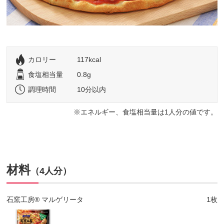
カロリー
117kcal
食塩相当量
0.8g
調理時間
10分以内
エネルギー、食塩相当量は1人分の値です。
材料
（4人分）
石窯工房® マルゲリータ
1枚