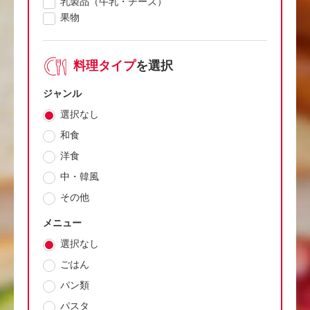
乳製品（牛乳・チーズ）
果物
料理タイプ
を選択
ジャンル
選択なし
和食
洋食
中・韓風
その他
メニュー
選択なし
ごはん
パン類
パスタ