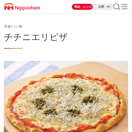
商品・レシピ
企業・IR
洋食/パン類
チチニエリピザ