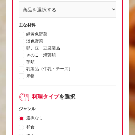
主な材料
緑黄色野菜
淡色野菜
卵、豆・豆腐製品
きのこ・海藻類
芋類
乳製品（牛乳・チーズ）
果物
料理タイプ
を選択
ジャンル
選択なし
和食