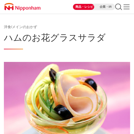
商品・レシピ
企業・IR
洋食/メインのおかず
ハムのお花グラスサラダ