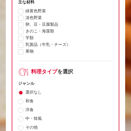
主な材料
緑黄色野菜
淡色野菜
卵、豆・豆腐製品
きのこ・海藻類
芋類
乳製品（牛乳・チーズ）
果物
料理タイプ
を選択
ジャンル
選択なし
和食
洋食
中・韓風
その他