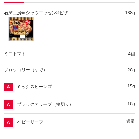
石窯工房® シャウエッセン®ピザ
168g
ミニトマト
4個
ブロッコリー（ゆで）
20g
15g
ミックスビーンズ
A
10g
ブラックオリーブ（輪切り）
A
適量
ベビーリーフ
A