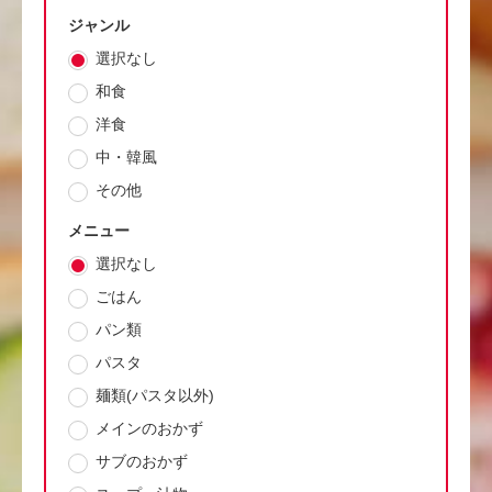
ジャンル
選択なし
和食
洋食
中・韓風
その他
メニュー
選択なし
ごはん
パン類
パスタ
麺類(パスタ以外)
メインのおかず
サブのおかず