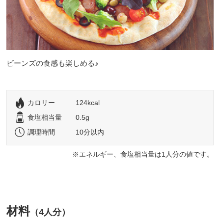
ビーンズの食感も楽しめる♪
カロリー
124kcal
食塩相当量
0.5g
調理時間
10分以内
エネルギー、食塩相当量は1人分の値です。
材料
（4人分）