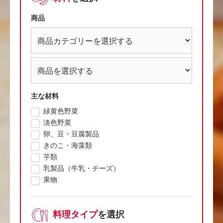
商品
主な材料
緑黄色野菜
淡色野菜
卵、豆・豆腐製品
きのこ・海藻類
芋類
乳製品（牛乳・チーズ）
果物
料理タイプ
を選択