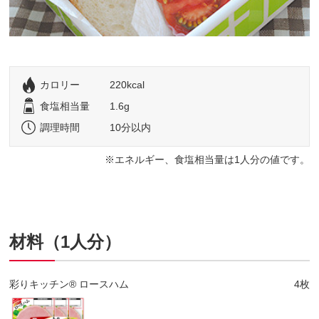
カロリー
220kcal
食塩相当量
1.6g
調理時間
10分以内
エネルギー、食塩相当量は1人分の値です。
材料（1人分）
彩りキッチン® ロースハム
4枚