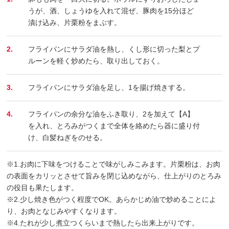
うが、酒、しょうゆを入れて混ぜ、豚肉を15分ほど
漬け込み、片栗粉をまぶす。
2.
フライパンにサラダ油を熱し、くし形に切った梨とプ
ルーンを軽く炒めたら、取り出しておく。
3.
フライパンにサラダ油を足し、1を揚げ焼きする。
4.
フライパンの余分な油をふき取り、2を加えて【A】
を入れ、とろみがつくまで全体を絡めたら器に盛り付
け、白髪ねぎをのせる。
※1.お肉に下味をつけることで味がしみこみます。片栗粉は、お肉
の表面をカリッとさせて旨みを閉じ込めながら、仕上がりのとろみ
の役目も果たします。
※2.少し焼き色がつく程度でOK。あらかじめ油で炒めることによ
り、お肉となじみやすくなります。
※4.たれが少し煮立つくらいまで熱したら出来上がりです。