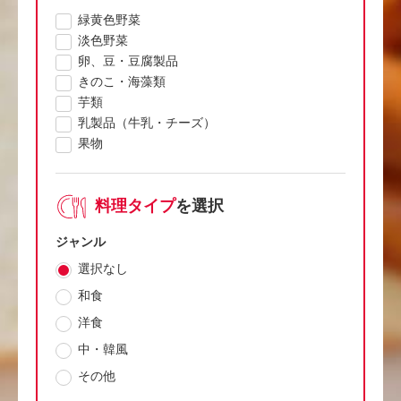
緑黄色野菜
淡色野菜
卵、豆・豆腐製品
きのこ・海藻類
芋類
乳製品（牛乳・チーズ）
果物
料理タイプ
を選択
ジャンル
選択なし
和食
洋食
中・韓風
その他