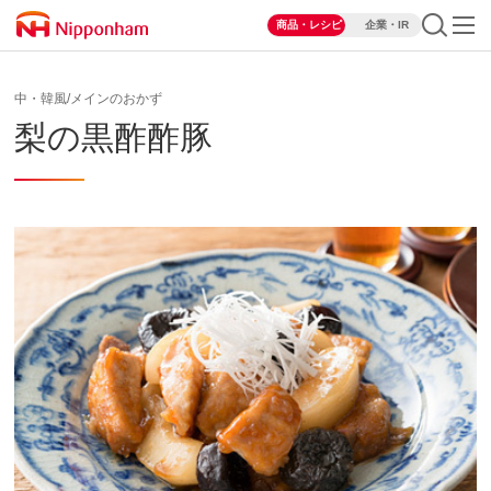
商品・レシピ
企業・IR
中・韓風/メインのおかず
梨の黒酢酢豚