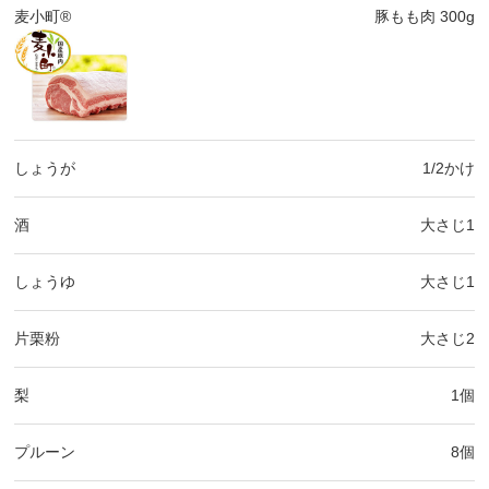
麦小町®
豚もも肉 300g
しょうが
1/2かけ
酒
大さじ1
しょうゆ
大さじ1
片栗粉
大さじ2
梨
1個
プルーン
8個