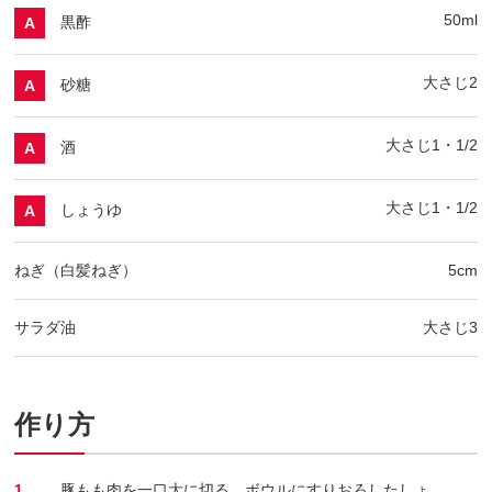
50ml
黒酢
A
大さじ2
砂糖
A
大さじ1・1/2
酒
A
大さじ1・1/2
しょうゆ
A
ねぎ（白髪ねぎ）
5cm
サラダ油
大さじ3
作り方
1.
豚もも肉を一口大に切る。ボウルにすりおろしたしょ