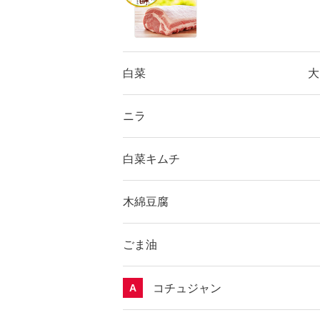
白菜
大
ニラ
白菜キムチ
木綿豆腐
ごま油
コチュジャン
A