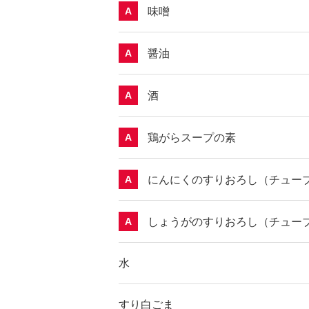
味噌
A
醤油
A
酒
A
鶏がらスープの素
A
にんにくのすりおろし（チュー
A
しょうがのすりおろし（チュー
A
水
すり白ごま