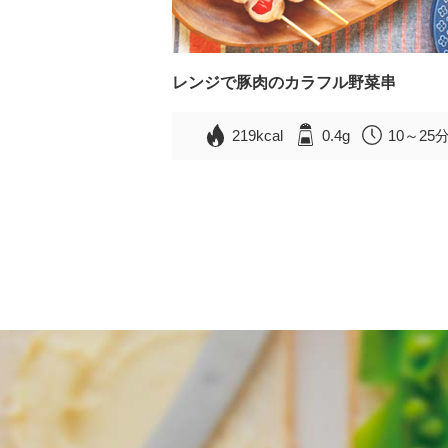
レンジで豚肉のカラフル野菜串
219kcal
0.4g
10～25