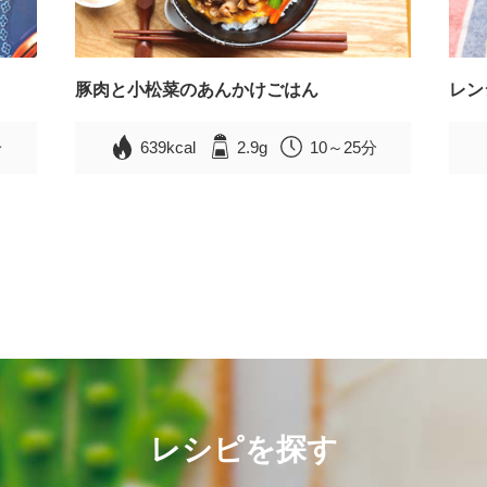
豚肉と小松菜のあんかけごはん
レン
分
639kcal
2.9g
10～25分
レシピを探す