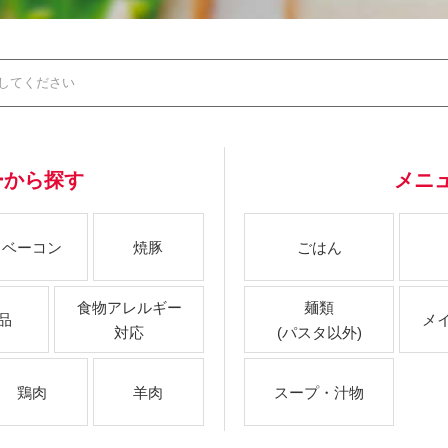
ーから探す
メニ
ベーコン
焼豚
ごはん
食物アレルギー
麺類
品
メ
対応
(パスタ以外)
鶏肉
羊肉
スープ・汁物