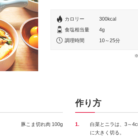
カロリー
300kcal
食塩相当量
4g
調理時間
10～25分
作り方
豚こま切れ肉 100g
1.
白菜とニラは、3～4
に大きく切る。