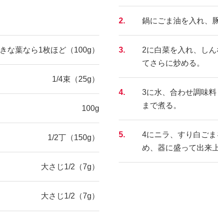
2.
鍋にごま油を入れ、豚
きな葉なら1枚ほど（100g）
3.
2に白菜を入れ、し
てさらに炒める。
1/4束（25g）
4.
3に水、合わせ調味料
まで煮る。
100g
5.
4にニラ、すり白ご
1/2丁（150g）
め、器に盛って出来
大さじ1/2（7g）
大さじ1/2（7g）