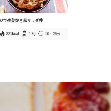
ジで生姜焼き風サラダ丼
821kcal
4.9g
10～25分