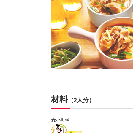
材料
（2人分）
麦小町®