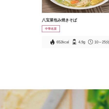
八宝菜包み焼きそば
中華名菜
652kcal
4.9g
10～25