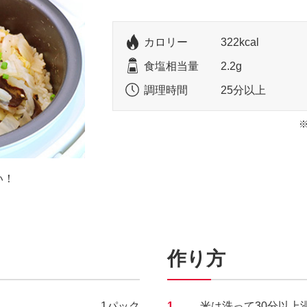
カロリー
322kcal
食塩相当量
2.2g
調理時間
25分以上
い！
作り方
1パック
1.
米は洗って30分以上