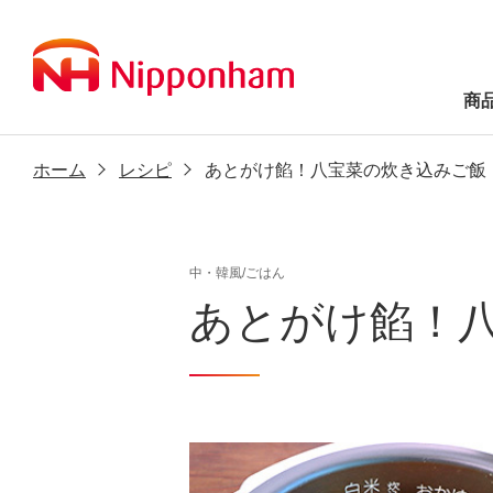
商
ホーム
レシピ
あとがけ餡！八宝菜の炊き込みご飯
中・韓風/ごはん
あとがけ餡！