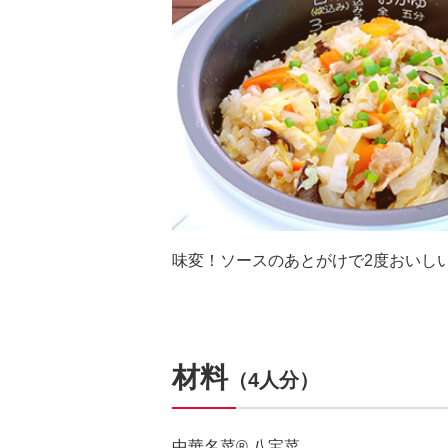
味変！ソースのあとがけで2度おいし
材料
（4人分）
中華名菜® 八宝菜