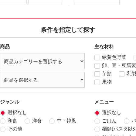
条件を指定して探す
商品
主な材料
緑黄色野菜
卵、豆・豆腐製
芋類
乳
果物
ジャンル
メニュー
選択なし
選択なし
和食
洋食
中・韓風
ごはん
その他
麺類(パスタ以外