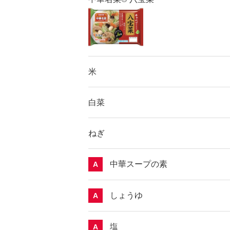
米
白菜
ねぎ
中華スープの素
A
しょうゆ
A
塩
A