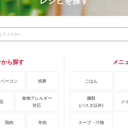
レシピを探す
ーから探す
メニ
ベーコン
焼豚
ごはん
食物アレルギー
麺類
品
メ
対応
(パスタ以外)
鶏肉
羊肉
スープ・汁物