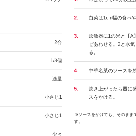
2.
白菜は1cm幅の食べ
3.
炊飯器に1の米と【A
2合
ぜあわせる。2と水
る。
1/8個
4.
中華名菜のソースを
適量
5.
炊き上がったら器に
小さじ1
スをかける。
※ソースをかけても、そのまま
小さじ1
す。
少々