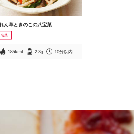
れん草ときのこの八宝菜
華名菜
185kcal
2.3g
10分以内