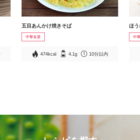
五目あんかけ焼きそば
ほう
中華名菜
中
分
474kcal
4.1g
10分以内