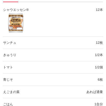
シャウエッセン®
12本
サンチュ
12枚
きゅうり
1/2本
トマト
1/2個
青じそ
6枚
えごまの葉
あれば適量
ごはん
1合分