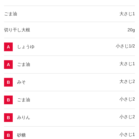
ごま油
大さじ1
切り干し大根
20g
小さじ1/2
しょうゆ
A
大さじ1
ごま油
A
大さじ2
みそ
B
小さじ2
ごま油
B
小さじ2
みりん
B
小さじ1
砂糖
B