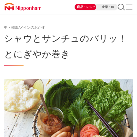
商品・レシピ
企業・IR
中・韓風/メインのおかず
シャウとサンチュのパリッ！
とにぎやか巻き