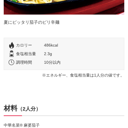
夏にピッタリ茄子のピリ辛麺
カロリー
486kcal
食塩相当量
2.3g
調理時間
10分以内
エネルギー、食塩相当量は1人分の値です。
材料
（2人分）
中華名菜® 麻婆茄子