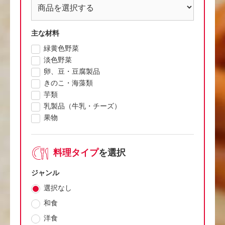
主な材料
緑黄色野菜
淡色野菜
卵、豆・豆腐製品
きのこ・海藻類
芋類
乳製品（牛乳・チーズ）
果物
料理タイプ
を選択
ジャンル
選択なし
和食
洋食