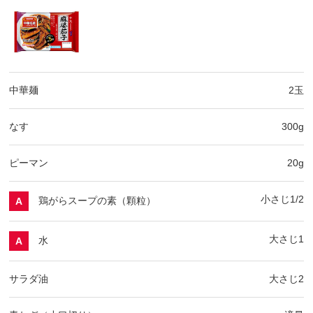
中華麺
2玉
なす
300g
ピーマン
20g
小さじ1/2
鶏がらスープの素（顆粒）
A
大さじ1
水
A
サラダ油
大さじ2