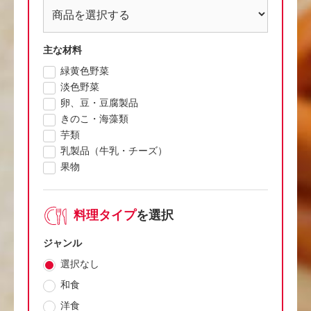
主な材料
緑黄色野菜
淡色野菜
卵、豆・豆腐製品
きのこ・海藻類
芋類
乳製品（牛乳・チーズ）
果物
料理タイプ
を選択
ジャンル
選択なし
和食
洋食