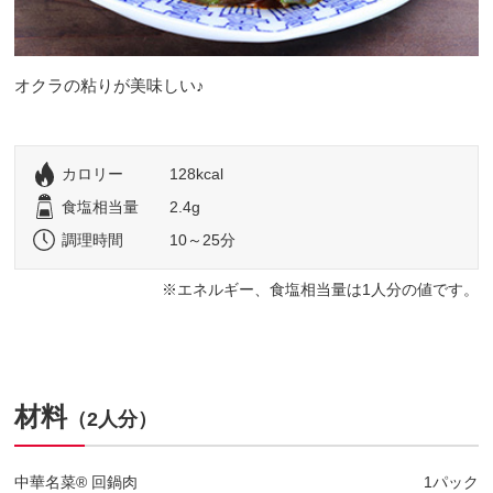
オクラの粘りが美味しい♪
カロリー
128kcal
食塩相当量
2.4g
調理時間
10～25分
エネルギー、食塩相当量は1人分の値です。
材料
（2人分）
中華名菜® 回鍋肉
1パック