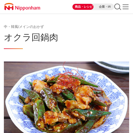
商品・レシピ
企業・IR
中・韓風/メインのおかず
オクラ回鍋肉