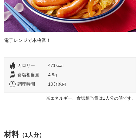
電子レンジで本格派！
カロリー
471kcal
食塩相当量
4.9g
調理時間
10分以内
エネルギー、食塩相当量は1人分の値です。
材料
（1人分）