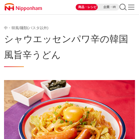
商品・レシピ
企業・IR
中・韓風/麺類(パスタ以外)
シャウエッセンパワ辛の韓国
風旨辛うどん