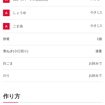
小さじ1
しょうゆ
A
小さじ1
ごま油
A
卵黄
1個
青ねぎ(小口切り)
適量
白ごま
お好みで
のり
お好みで
作り方