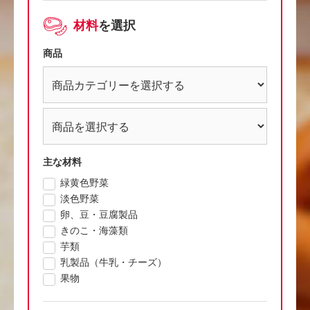
材料
を選択
商品
主な材料
緑黄色野菜
淡色野菜
卵、豆・豆腐製品
きのこ・海藻類
芋類
乳製品（牛乳・チーズ）
果物