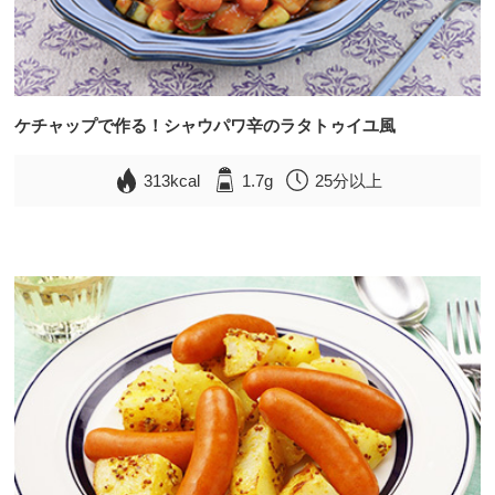
ケチャップで作る！シャウパワ辛のラタトゥイユ風
313kcal
1.7g
25分以上