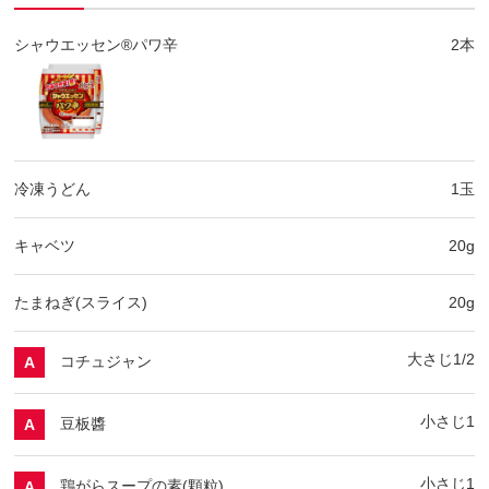
シャウエッセン®パワ辛
2本
冷凍うどん
1玉
キャベツ
20g
たまねぎ(スライス)
20g
大さじ1/2​
コチュジャン
A
小さじ1
豆板醬
A
小さじ1
鶏がらスープの素(顆粒)
A