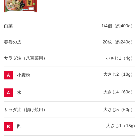
白菜
1/4個（約400g）
春巻の皮
20枚（約240g）
サラダ油（八宝菜用）
小さじ1（4g）
大さじ2（18g）
小麦粉
A
大さじ4（60g）
水
A
サラダ油（揚げ焼用）
大さじ5（60g）
大さじ1（15g)
酢
B