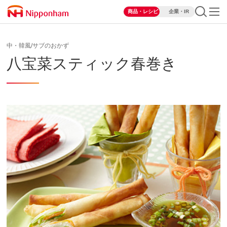
商品・レシピ
企業・IR
中・韓風/サブのおかず
八宝菜スティック春巻き