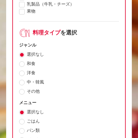
乳製品（牛乳・チーズ）
果物
料理タイプ
を選択
ジャンル
選択なし
和食
洋食
中・韓風
その他
メニュー
選択なし
ごはん
パン類