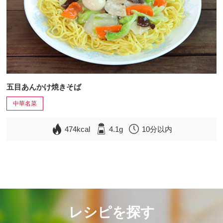
五目あんかけ焼きそば
中華名菜
474kcal
4.1g
10分以内
レシピを探す