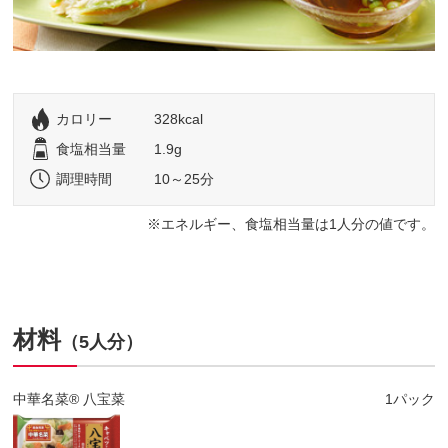
カロリー
328kcal
食塩相当量
1.9g
調理時間
10～25分
エネルギー、食塩相当量は1人分の値です。
材料
（5人分）
中華名菜® 八宝菜
1パック