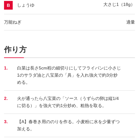
大さじ1（18g）
しょうゆ
B
万能ねぎ
適量
作り方
1.
白菜は長さ5cm程の細切りにしてフライパンに小さじ
1のサラダ油と八宝菜の「具」を入れ強火で約3分炒
める。
2.
火が通ったら八宝菜の「ソース（うずらの卵は縦1/4
に切る）」を強火で約1分炒め、粗熱を取る。
3.
【A】春巻き用ののりを作る。小麦粉に水を少量ずつ
加える。