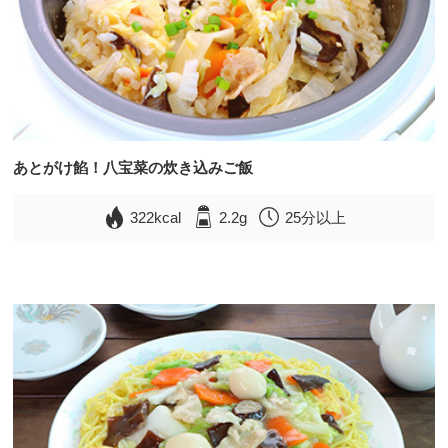
あとがけ餡！八宝菜の炊き込みご飯
322kcal
2.2g
25分以上