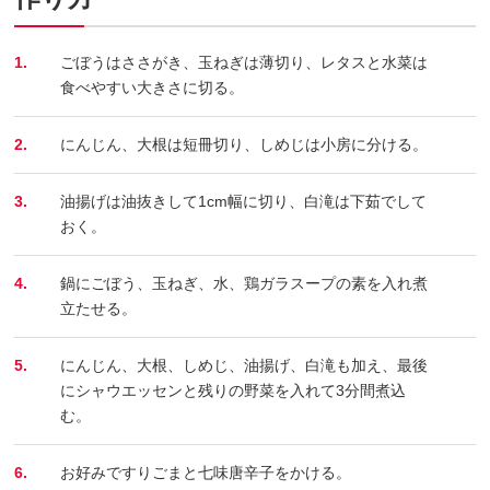
1.
ごぼうはささがき、玉ねぎは薄切り、レタスと水菜は
食べやすい大きさに切る。
2.
にんじん、大根は短冊切り、しめじは小房に分ける。
3.
油揚げは油抜きして1cm幅に切り、白滝は下茹でして
おく。
4.
鍋にごぼう、玉ねぎ、水、鶏ガラスープの素を入れ煮
立たせる。
5.
にんじん、大根、しめじ、油揚げ、白滝も加え、最後
にシャウエッセンと残りの野菜を入れて3分間煮込
む。
6.
お好みですりごまと七味唐辛子をかける。