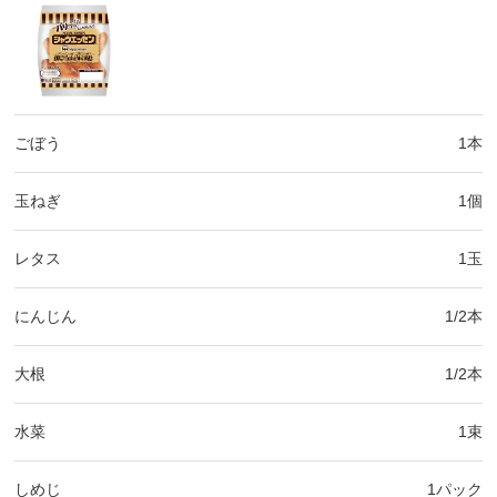
ごぼう
1本
玉ねぎ
1個
レタス
1玉
にんじん
1/2本
大根
1/2本
水菜
1束
しめじ
1パック