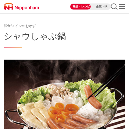
商品・レシピ
企業・IR
和食/メインのおかず
シャウしゃぶ鍋