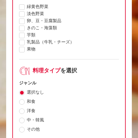
緑黄色野菜
淡色野菜
卵、豆・豆腐製品
きのこ・海藻類
芋類
乳製品（牛乳・チーズ）
果物
料理タイプ
を選択
ジャンル
選択なし
和食
洋食
中・韓風
その他