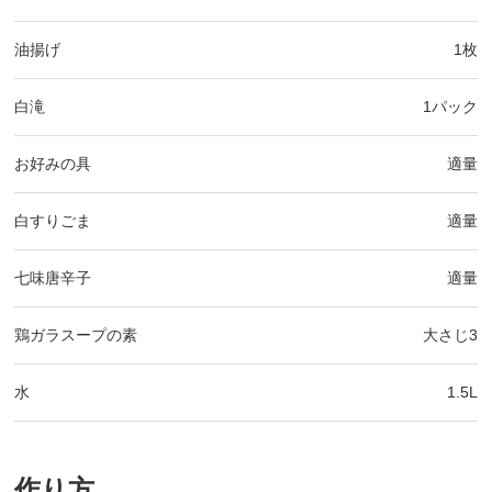
油揚げ
1枚
白滝
1パック
お好みの具
適量
白すりごま
適量
七味唐辛子
適量
鶏ガラスープの素
大さじ3
水
1.5L
作り方