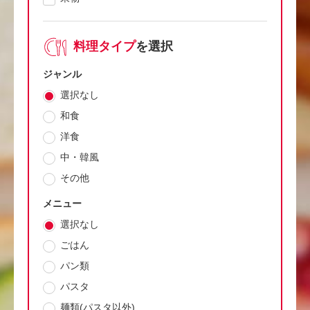
料理タイプ
を選択
ジャンル
選択なし
和食
洋食
中・韓風
その他
メニュー
選択なし
ごはん
パン類
パスタ
麺類(パスタ以外)