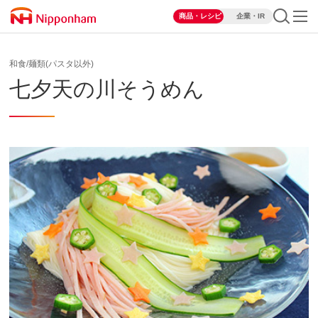
商品・レシピ
企業・IR
和食/麺類(パスタ以外)
七夕天の川そうめん