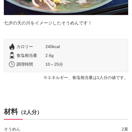
七夕の天の川をイメージしたそうめんです！
カロリー
240kcal
食塩相当量
2.6g
調理時間
10～25分
エネルギー、食塩相当量は1人分の値です。
材料
（2人分）
そうめん
2束