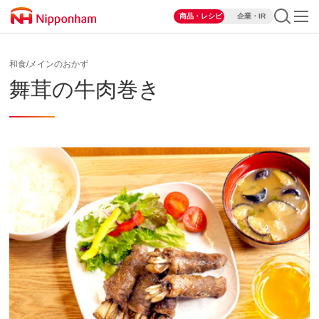
商品・レシピ
企業・IR
和食/メインのおかず
舞茸の牛肉巻き