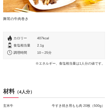
舞茸の牛肉巻き
カロリー
407kcal
食塩相当量
2.1g
調理時間
10～25分
エネルギー、食塩相当量は1人分の値です。
材料
（4人分）
玄米牛
牛すき焼き用もも肉 20枚（500g）