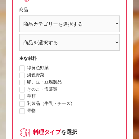
商品
主な材料
緑黄色野菜
淡色野菜
卵、豆・豆腐製品
きのこ・海藻類
芋類
乳製品（牛乳・チーズ）
果物
料理タイプ
を選択