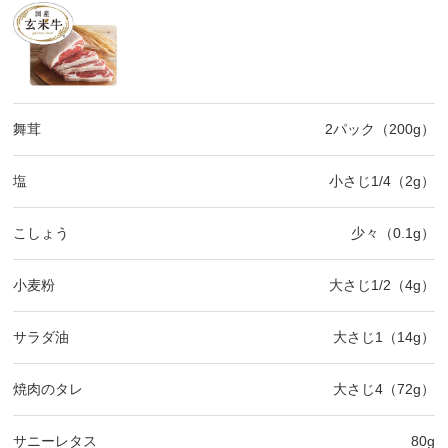
舞茸
2パック（200g）
塩
小さじ1/4（2g）
こしょう
少々（0.1g）
小麦粉
大さじ1/2（4g）
サラダ油
大さじ1（14g）
焼肉のタレ
大さじ4（72g）
サニーレタス
80g