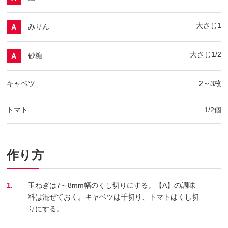
大さじ1
みりん
A
大さじ1/2
砂糖
A
キャベツ
2～3枚
トマト
1/2個
作り方
1.
玉ねぎは7～8mm幅のくし切りにする。【A】の調味
料は混ぜておく。キャベツは千切り、トマトはくし切
りにする。