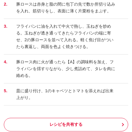
2.
豚ロースは赤身と脂の間に包丁の先で数か所切り込み
を入れ、筋切りをし、表面に薄く片栗粉をまぶす。
3.
フライパンに油を入れて中火で熱し、玉ねぎを炒め
る。玉ねぎが透き通ってきたらフライパンの端に寄
せ、2の豚ロースを並べて入れる。軽く焦げ目がつい
たら裏返し、両面を色よく焼きつける。
4.
豚ロース肉に火が通ったら【A】の調味料を加え、フ
ライパンを揺すりながら、少し煮詰めて、タレを肉に
絡める。
5.
皿に盛り付け、1のキャベツとトマトを添えれば出来
上がり。
レシピを共有する