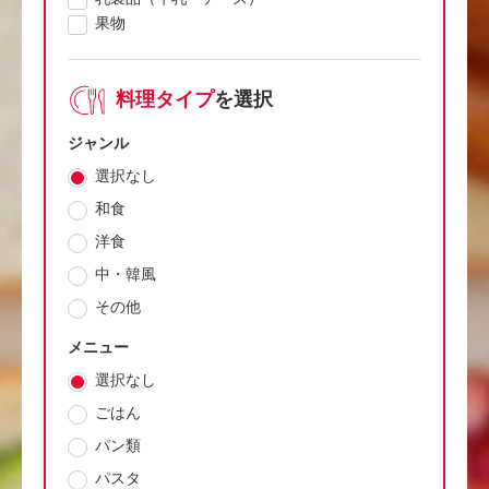
果物
料理タイプ
を選択
ジャンル
選択なし
和食
洋食
中・韓風
その他
メニュー
選択なし
ごはん
パン類
パスタ