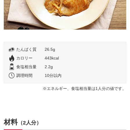
たんぱく質
26.5g
カロリー
443kcal
食塩相当量
2.2g
調理時間
10分以内
エネルギー、食塩相当量は1人分の値です。
材料
（2人分）