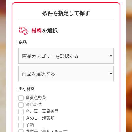
条件を指定して探す
材料
を選択
商品
主な材料
緑黄色野菜
淡色野菜
卵、豆・豆腐製品
きのこ・海藻類
芋類
乳製品（牛乳・チーズ）