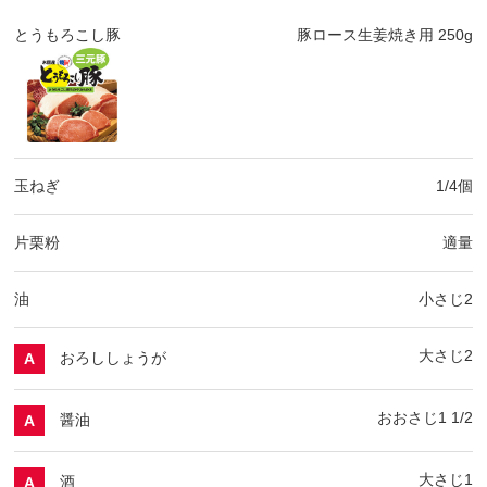
とうもろこし豚
豚ロース生姜焼き用 250g
玉ねぎ
1/4個
片栗粉
適量
油
小さじ2
大さじ2
おろししょうが
A
おおさじ1 1/2
醤油
A
大さじ1
酒
A