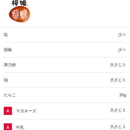
塩
少々
胡椒
少々
薄力粉
大さじ１
油
大さじ１
たらこ
30g
大さじ１
マヨネーズ
A
大さじ１
牛乳
A