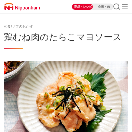
商品・レシピ
企業・IR
和食/サブのおかず
鶏むね肉のたらこマヨソース