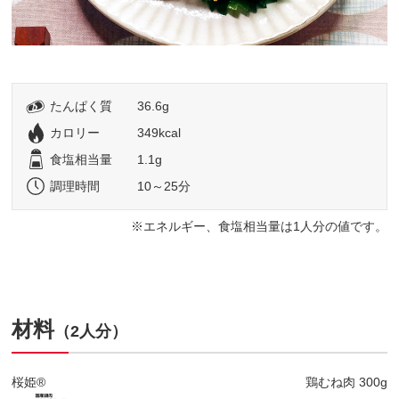
たんぱく質
36.6g
カロリー
349kcal
食塩相当量
1.1g
調理時間
10～25分
エネルギー、食塩相当量は1人分の値です。
材料
（2人分）
桜姫®
鶏むね肉 300g