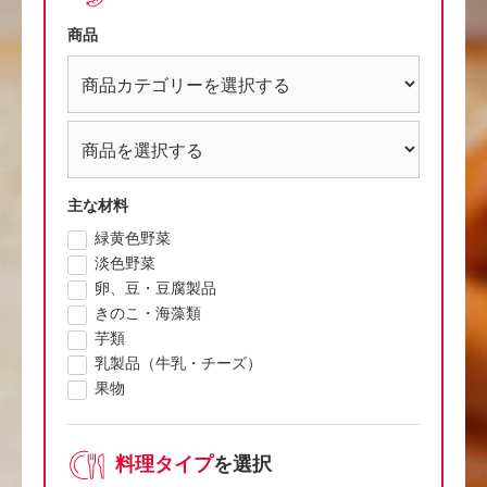
商品
主な材料
緑黄色野菜
淡色野菜
卵、豆・豆腐製品
きのこ・海藻類
芋類
乳製品（牛乳・チーズ）
果物
料理タイプ
を選択