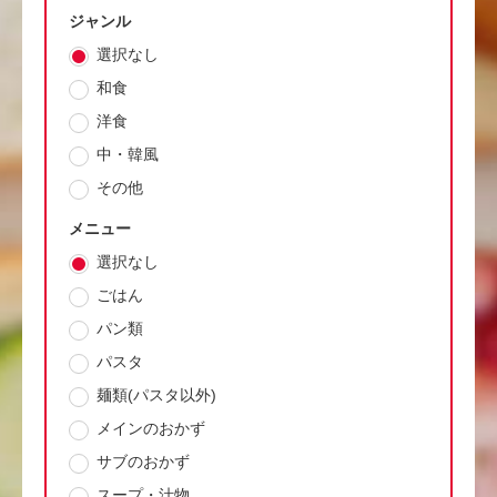
ジャンル
選択なし
和食
洋食
中・韓風
その他
メニュー
選択なし
ごはん
パン類
パスタ
麺類(パスタ以外)
メインのおかず
サブのおかず
スープ・汁物