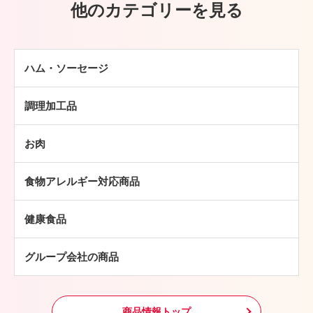
他のカテゴリーを見る
ハム・ソーセージ
ハム
調理加工品
ソーセージ
ハンバーグ
ベーコン
お肉
ミートボール
焼豚
牛肉
チキン加工品
その他
食物アレルギー対応商品
豚肉
中華・アジア総菜
鶏肉
パン・ピザ
健康食品
羊肉
常温食品
グループ会社の商品
冷凍食品
その他
商品情報トップ