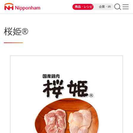
商品・レシピ
企業・IR
桜姫®