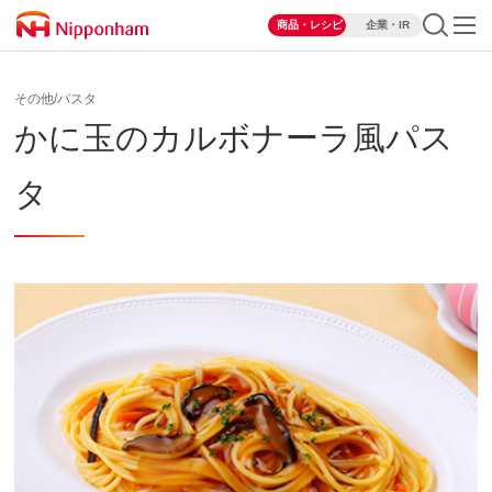
商品・レシピ
企業・IR
その他/パスタ
かに玉のカルボナーラ風パス
タ