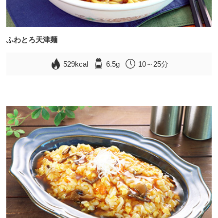
ふわとろ天津麺
529kcal
6.5g
10～25分