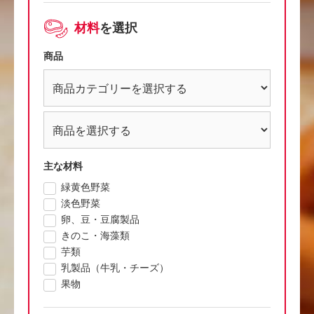
材料
を選択
商品
主な材料
緑黄色野菜
淡色野菜
卵、豆・豆腐製品
きのこ・海藻類
芋類
乳製品（牛乳・チーズ）
果物