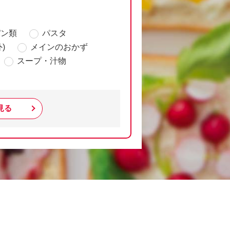
パン類
パスタ
)
メインのおかず
スープ・汁物
見る