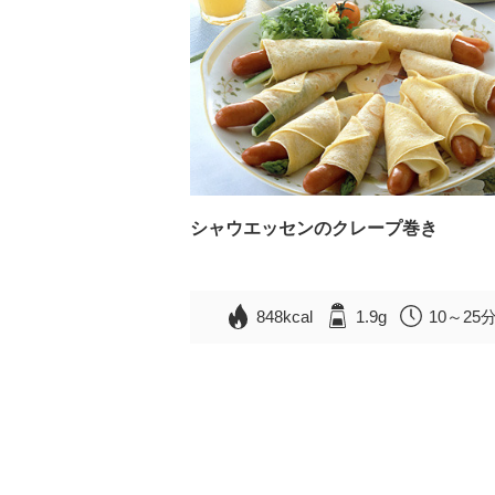
シャウエッセンのクレープ巻き
848kcal
1.9g
10～25