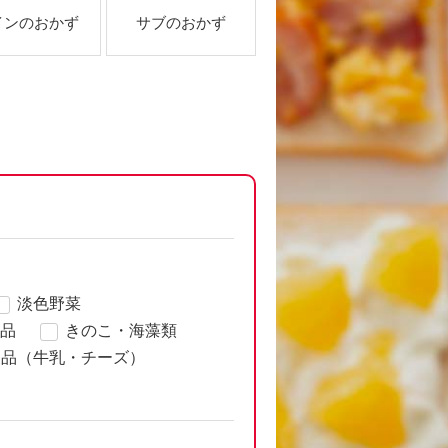
インのおかず
サブのおかず
淡色野菜
品
きのこ・海藻類
製品（牛乳・チーズ）