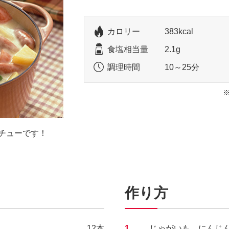
カロリー
383kcal
食塩相当量
2.1g
調理時間
10～25分
チューです！
作り方
12本
1.
じゃがいも、にんじ