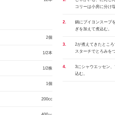
コリーは小房に分け
2.
鍋にブイヨンスープ
ぎを加えて煮込む。
2個
3.
2が煮えてきたとこ
スターチでとろみを
1/2本
4.
3にシャウエッセン、
1/2株
込む。
1個
200cc
400㏄