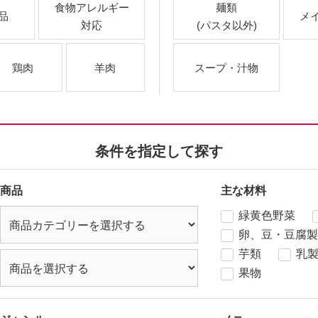
食物アレルギー
麺類
品
メ
対応
(パスタ以外)
鶏肉
羊肉
スープ・汁物
条件を指定して探す
商品
主な材料
緑黄色野菜
卵、豆・豆腐製
芋類
乳
果物