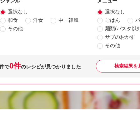
ジャンル
メニュー
選択なし
選択なし
和食
洋食
中・韓風
ごはん
その他
麺類(パスタ以外
サブのおかず
その他
0件
検索結果を
件で
のレシピが見つかりました