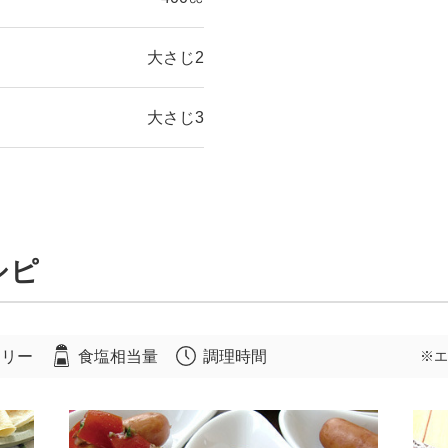
大さじ2
大さじ3
シピ
ロリー
食塩相当量
調理時間
※エ