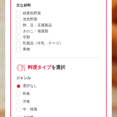
主な材料
緑黄色野菜
淡色野菜
卵、豆・豆腐製品
きのこ・海藻類
芋類
乳製品（牛乳・チーズ）
果物
料理タイプ
を選択
ジャンル
選択なし
和食
洋食
中・韓風