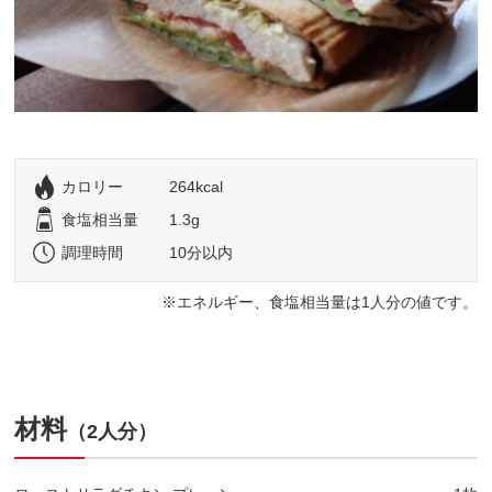
カロリー
264kcal
食塩相当量
1.3g
調理時間
10分以内
エネルギー、食塩相当量は1人分の値です。
材料
（2人分）