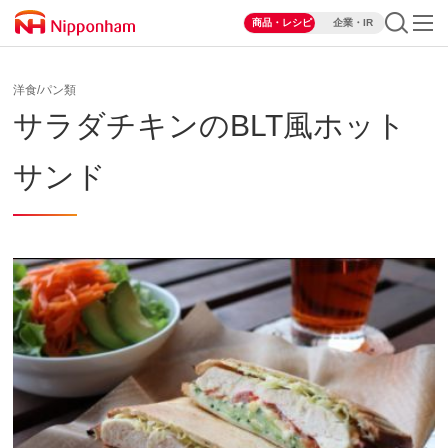
商品・レシピ
企業・IR
洋食/パン類
サラダチキンのBLT風ホット
サンド