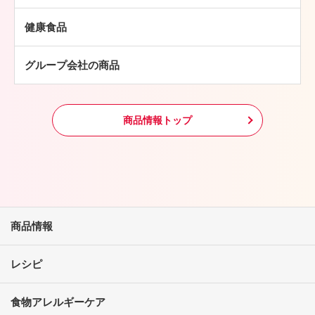
中華・アジア総菜
鶏肉
パン・ピザ
健康食品
羊肉
常温食品
グループ会社の商品
冷凍食品
その他
商品情報トップ
商品情報
レシピ
食物アレルギーケア