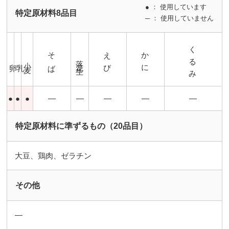
● ： 使用しています
特定原材料8品目
─ ： 使用していません
くるみ
そば
えび
かに
落花生
小麦
卵
乳
●
●
●
―
―
―
―
―
特定原材料に準ずるもの（20品目）
大豆、鶏肉、ゼラチン
その他
―