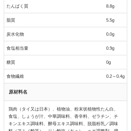
たんぱく質
8.8g
脂質
5.5g
炭水化物
0.0g
食塩相当量
0.9g
糖質
0g
食物繊維
0.2～0.4g
原材料名
鶏肉（タイ又は日本）、植物油、粉末状植物性たん白、
食塩、しょうが汁、中華調味料、香辛料、ゼラチン、チ
キンエキス調味料、酵母エキス調味料、脱脂粉乳／調味
料（アミノ酸等）、リン酸塩（Ｎａ）、ｐＨ調整剤、増