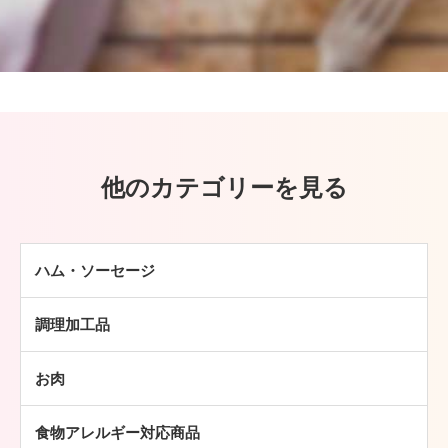
他のカテゴリーを見る
ハム・ソーセージ
ハム
調理加工品
ソーセージ
ハンバーグ
ベーコン
お肉
ミートボール
焼豚
牛肉
チキン加工品
その他
食物アレルギー対応商品
豚肉