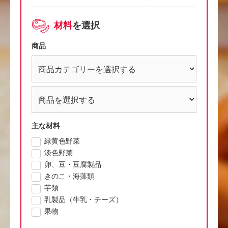
材料
を選択
商品
主な材料
緑黄色野菜
淡色野菜
卵、豆・豆腐製品
きのこ・海藻類
芋類
乳製品（牛乳・チーズ）
果物