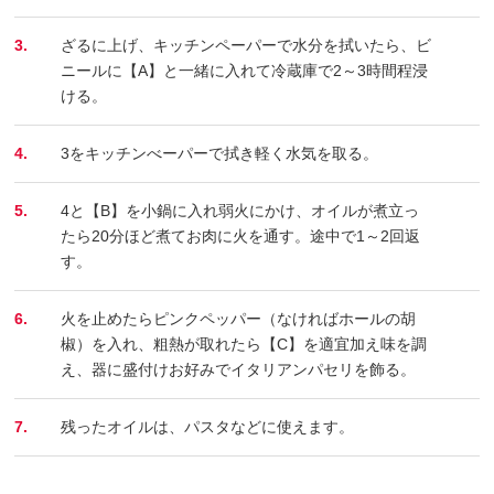
3.
ざるに上げ、キッチンペーパーで水分を拭いたら、ビ
ニールに【A】と一緒に入れて冷蔵庫で2～3時間程浸
ける。
4.
3をキッチンべーパーで拭き軽く水気を取る。
5.
4と【B】を小鍋に入れ弱火にかけ、オイルが煮立っ
たら20分ほど煮てお肉に火を通す。途中で1～2回返
す。
6.
火を止めたらピンクペッパー（なければホールの胡
椒）を入れ、粗熱が取れたら【C】を適宜加え味を調
え、器に盛付けお好みでイタリアンパセリを飾る。
7.
残ったオイルは、パスタなどに使えます。