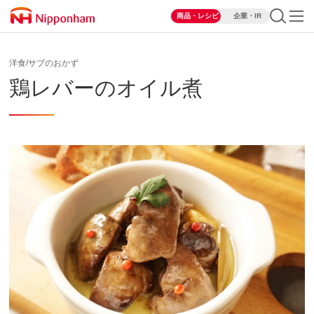
商品・レシピ
企業・IR
洋食/サブのおかず
鶏レバーのオイル煮