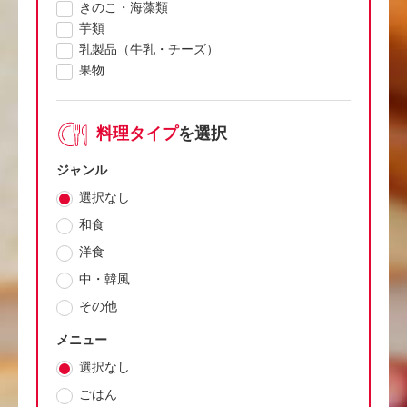
きのこ・海藻類
芋類
乳製品（牛乳・チーズ）
果物
料理タイプ
を選択
ジャンル
選択なし
和食
洋食
中・韓風
その他
メニュー
選択なし
ごはん