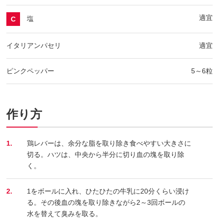
適宜
塩
C
イタリアンパセリ
適宜
ピンクペッパー
5～6粒
作り方
1.
鶏レバーは、余分な脂を取り除き食べやすい大きさに
切る。ハツは、中央から半分に切り血の塊を取り除
く。
2.
1をボールに入れ、ひたひたの牛乳に20分くらい浸け
る。その後血の塊を取り除きながら2～3回ボールの
水を替えて臭みを取る。