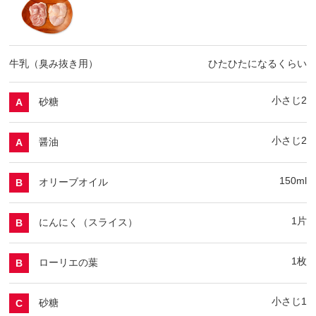
牛乳（臭み抜き用）
ひたひたになるくらい
小さじ2
砂糖
A
小さじ2
醤油
A
150ml
オリーブオイル
B
1片
にんにく（スライス）
B
1枚
ローリエの葉
B
小さじ1
砂糖
C