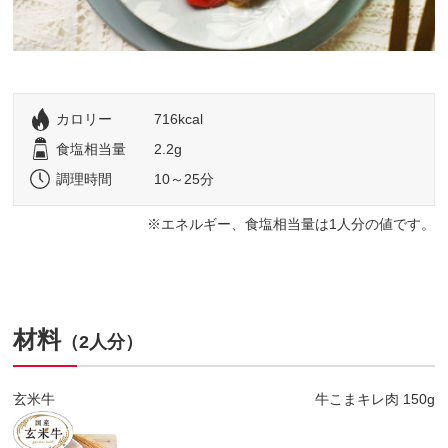
カロリー
716kcal
食塩相当量
2.2g
調理時間
10～25分
エネルギー、食塩相当量は1人分の値です。
材料
（2人分）
玄米牛
牛こまキレ肉 150g