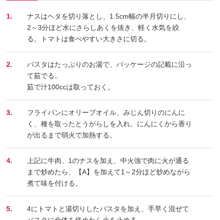
1.
ナスはヘタを切り落とし、1.5cm幅の半月切りにし、
2～3分ほど水にさらしあくを抜き、軽く水気を絞
る。トマトは食べやすい大きさに切る。
2.
パスタはたっぷりのお湯で、パッケージの記載に沿っ
て茹でる。
茹で汁100ccは取っておく。
3.
フライパンにオリーブオイル、みじん切りのにんに
く、種を取ったとうがらしを入れ、にんにくから香り
が出るまで弱火で加熱する。
4.
上記に牛肉、1のナスを加え、中火強で肉に火が通る
まで炒めたら、【A】を加えて1～2分ほど炒めながら
煮て味を付ける。
5.
4にトマトと湯切りしたパスタを加え、手早く混ぜて
パスタに全体を絡めたら火を止める。