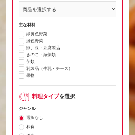
主な材料
緑黄色野菜
淡色野菜
卵、豆・豆腐製品
きのこ・海藻類
芋類
乳製品（牛乳・チーズ）
果物
料理タイプ
を選択
ジャンル
選択なし
和食