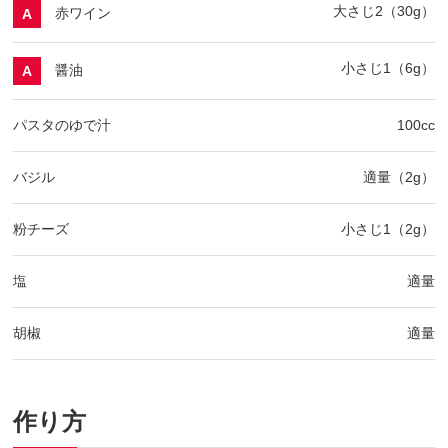
大さじ2（30g）
赤ワイン
A
小さじ1（6g）
醤油
A
パスタのゆで汁
100cc
バジル
適量（2g）
粉チーズ
小さじ1（2g）
塩
適量
胡椒
適量
作り方