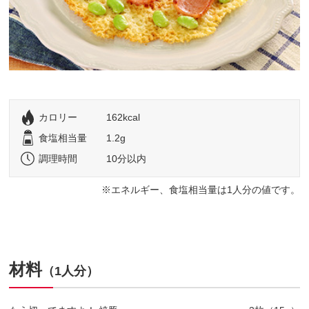
カロリー
162kcal
食塩相当量
1.2g
調理時間
10分以内
エネルギー、食塩相当量は1人分の値です。
材料
（1人分）