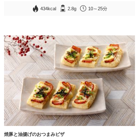
434kcal
2.8g
10～25分
焼豚と油揚げのおつまみピザ