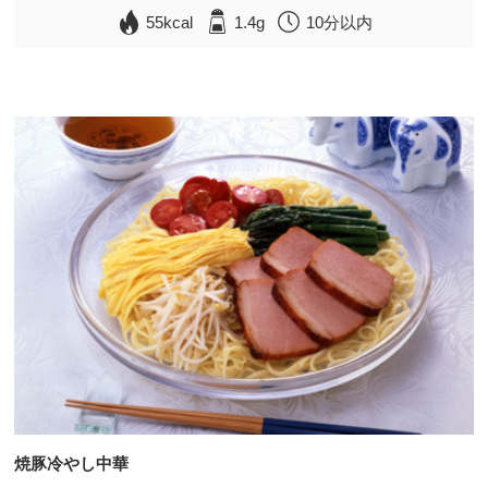
55kcal
1.4g
10分以内
焼豚冷やし中華