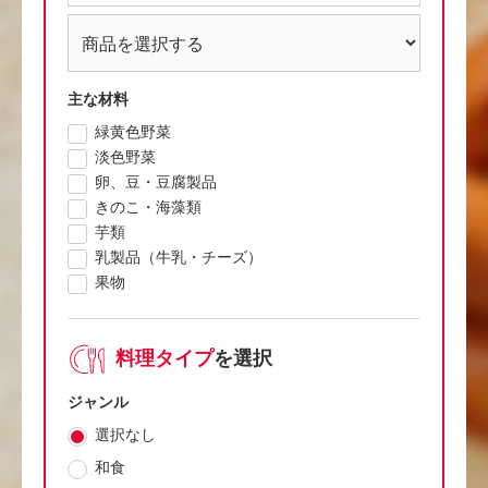
主な材料
緑黄色野菜
淡色野菜
卵、豆・豆腐製品
きのこ・海藻類
芋類
乳製品（牛乳・チーズ）
果物
料理タイプ
を選択
ジャンル
選択なし
和食