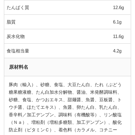
たんぱく質
12.6g
脂質
6.1g
炭水化物
11.6g
食塩相当量
4.2g
原材料名
豚肉（輸入）、砂糖、食塩、大豆たん白、たれ（ぶどう
糖果糖液糖、たん白加水分解物、醤油、米発酵調味料、
砂糖、食塩、かつおエキス、甜麺醤、魚醤、豆板醤、ト
ウチ醤、ほたてエキス）、魚醤、卵たん白、乳たん白、
香辛料／加工デンプン、調味料（有機酸等）、リン酸塩
（Ｎａ）、増粘剤（増粘多糖類、加工デンプン）、酸化
防止剤（ビタミンＣ）、着色料（カラメル、コチニー