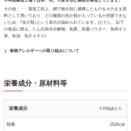
※本品製造工場では卵、乳、小麦を含む製品を製造しています。
その他・・・製造工程上、網で無分別に捕獲したものをそのまま原
料として用いており、どの種類の魚介類が入っているか把握できな
いため、｢魚介類｣という表示が認められています。(ただし、以下
の食品に限る。たん白加水分解物、魚醤、魚醤パウダー、魚肉すり
身、魚油、魚介エキス)
食物アレルギーへの取り組みについて
栄養成分・原材料等
栄養成分
※100gあたり
熱量
152kcal