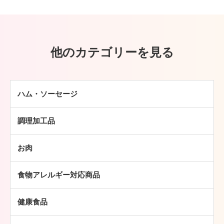
他のカテゴリーを見る
ハム・ソーセージ
ハム
調理加工品
ソーセージ
ハンバーグ
ベーコン
お肉
ミートボール
焼豚
牛肉
チキン加工品
その他
食物アレルギー対応商品
豚肉
中華・アジア総菜
鶏肉
パン・ピザ
健康食品
羊肉
常温食品