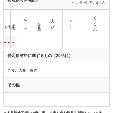
─ ： 使用していません
くるみ
そば
えび
かに
落花生
小麦
卵
乳
●
●
●
―
―
―
―
―
特定原材料に準ずるもの（20品目）
ごま、大豆、豚肉
その他
―