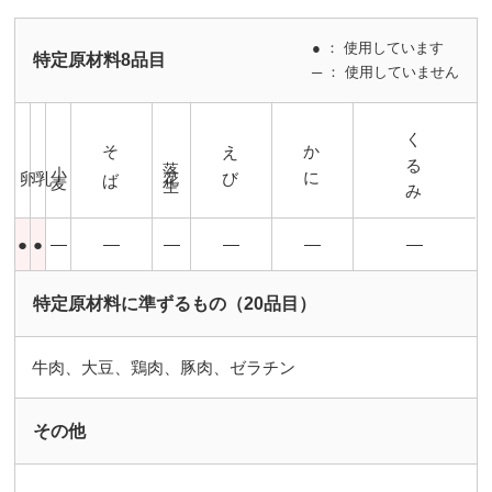
● ： 使用しています
特定原材料8品目
─ ： 使用していません
くるみ
そば
えび
かに
落花生
小麦
卵
乳
●
●
―
―
―
―
―
―
特定原材料に準ずるもの（20品目）
牛肉、大豆、鶏肉、豚肉、ゼラチン
その他