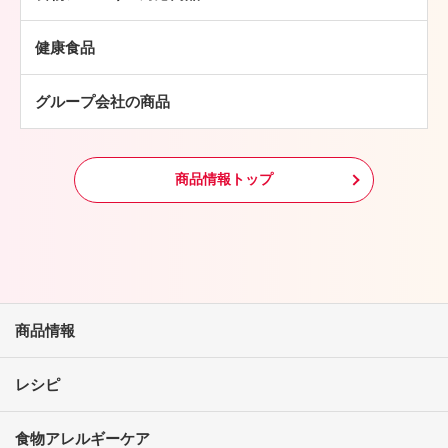
豚肉
中華・アジア総菜
鶏肉
パン・ピザ
健康食品
羊肉
常温食品
グループ会社の商品
冷凍食品
その他
商品情報トップ
商品情報
レシピ
食物アレルギーケア