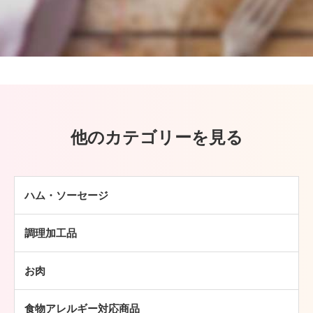
他のカテゴリーを見る
ハム・ソーセージ
ハム
調理加工品
ソーセージ
ハンバーグ
ベーコン
お肉
ミートボール
焼豚
牛肉
チキン加工品
その他
食物アレルギー対応商品