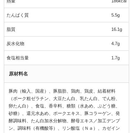
熱量
186kcal
たんぱく質
5.5g
脂質
16.1g
炭水化物
4.7g
食塩相当量
1.7g
原材料名
豚肉（輸入、国産）、豚脂肪、鶏肉、鶏皮、結着材料
（ポーク粗ゼラチン、大豆たん白、乳たん白、でん粉、
卵たん白）、食塩、香辛料、糖類（水あめ、ぶどう糖、
砂糖）、還元水あめ、ポークエキス、豚コラーゲン、発
酵調味料、たん白加水分解物、酵母エキス／加工デンプ
ン、調味料（有機酸等）、リン酸塩（Ｎａ）、カゼイン