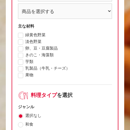
主な材料
緑黄色野菜
淡色野菜
卵、豆・豆腐製品
きのこ・海藻類
芋類
乳製品（牛乳・チーズ）
果物
料理タイプ
を選択
ジャンル
選択なし
和食