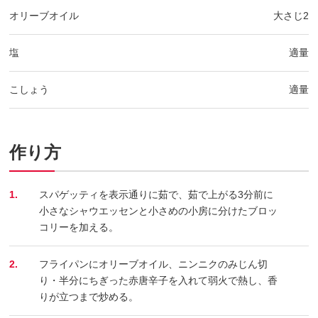
オリーブオイル
大さじ2
塩
適量
こしょう
適量
作り方
1.
スパゲッティを表示通りに茹で、茹で上がる3分前に
小さなシャウエッセンと小さめの小房に分けたブロッ
コリーを加える。
2.
フライパンにオリーブオイル、ニンニクのみじん切
り・半分にちぎった赤唐辛子を入れて弱火で熱し、香
りが立つまで炒める。