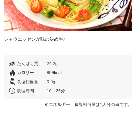
シャウエッセンが味の決め手♪
たんぱく質
24.2g
カロリー
809kcal
食塩相当量
0.9g
調理時間
10～25分
エネルギー、食塩相当量は1人分の値です。