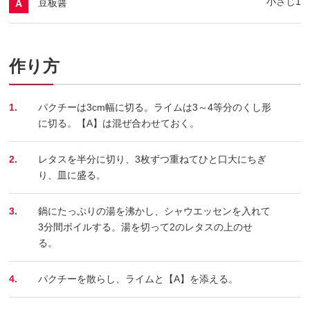
小さじ1
豆板醤
A
作り方
1.
パクチーは3cm幅に切る。ライムは3～4等分のくし形
に切る。【A】は混ぜ合わせておく。
2.
レタスを半分に切り、3枚ずつ重ねてひと口大にちぎ
り、皿に盛る。
3.
鍋にたっぷりの湯を沸かし、シャウエッセンを入れて
3分間ボイルする。湯を切って2のレタスの上のせ
る。
4.
パクチーを散らし、ライムと【A】を添える。