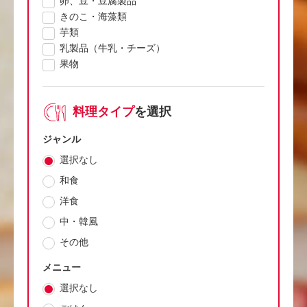
卵、豆・豆腐製品
きのこ・海藻類
芋類
乳製品（牛乳・チーズ）
果物
料理タイプ
を選択
ジャンル
選択なし
和食
洋食
中・韓風
その他
メニュー
選択なし