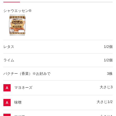
シャウエッセン®
レタス
1/2個
ライム
1/2個
パクチー（香菜）※お好みで
3株
大さじ3
マヨネーズ
A
大さじ1/2
味噌
A