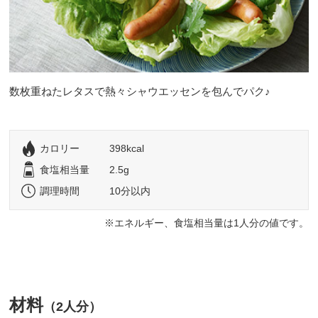
数枚重ねたレタスで熱々シャウエッセンを包んでパク♪
カロリー
398kcal
食塩相当量
2.5g
調理時間
10分以内
エネルギー、食塩相当量は1人分の値です。
材料
（2人分）