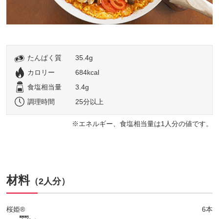
たんぱく質
35.4g
カロリー
684kcal
食塩相当量
3.4g
調理時間
25分以上
エネルギー、食塩相当量は1人分の値です。
材料
（2人分）
桜姫®
6本