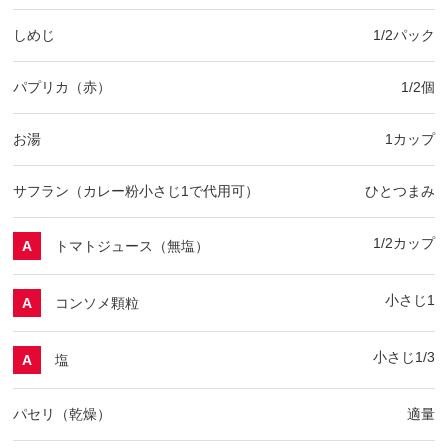
しめじ
1/2パック
パプリカ（赤）
1/2個
お湯
1カップ
サフラン（カレー粉小さじ1で代用可）
ひとつまみ
1/2カップ
トマトジュース（無塩）
A
小さじ1
コンソメ顆粒
A
小さじ1/3
塩
A
パセリ（乾燥）
適量