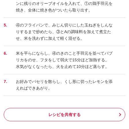
ンに残りのオリーブオイルを入れて、①の鶏手羽元を
焼き、全体に焼き色がついたら取り出す。
5.
④のフライパンで、みじん切りにした玉ねぎをしんな
りするまで炒めたら、③とAの調味料を加えて煮立た
せ、米を洗わずに加えて軽く混ぜる。
6.
米を平らにならし、④のきのこと手羽元を並べてパプ
リカをのせ、フタをして弱火で15分ほど加熱する。
水気がなくなったら、火を止めて10分ほど蒸らす。
7.
お好みでパセリを散らし、くし形に切ったレモンを添
えればできあがり。
レシピを共有する