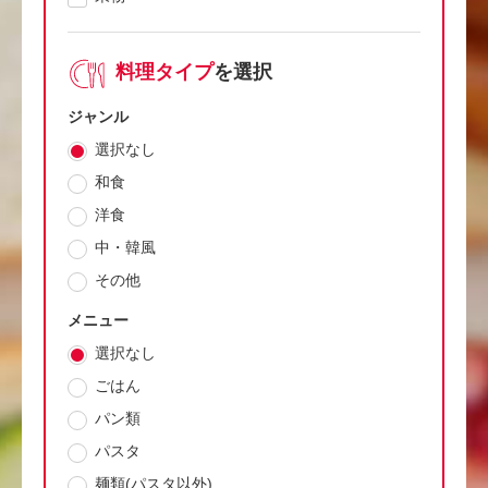
料理タイプ
を選択
ジャンル
選択なし
和食
洋食
中・韓風
その他
メニュー
選択なし
ごはん
パン類
パスタ
麺類(パスタ以外)