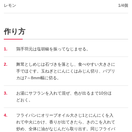
レモン
1/4個
作り方
1.
鶏手羽元は塩胡椒を振ってなじませる。
2.
舞茸としめじは石づきを落とし、食べやすい大きさに
手でほぐす。玉ねぎとにんにくはみじん切り、パプリ
カは7～8mm幅に切る。
3.
お湯にサフランを入れて混ぜ、色が出るまで10分ほ
どおく。
4.
フライパンにオリーブオイル大さじ1とにんにくを入
れて中火にかけ、香りが出てきたら、きのこを入れて
炒め、全体に油がなじんだら取り出す。同じフライパ