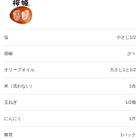
塩
小さじ1/2
胡椒
少々
オリーブオイル
大さじ1と1/2
米（洗わない）
1合
玉ねぎ
1/2個
にんにく
1片
舞茸
1パック