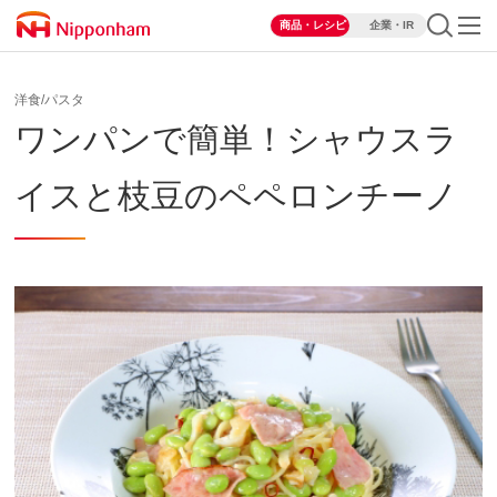
商品・レシピ
企業・IR
洋食/パスタ
ワンパンで簡単！シャウスラ
イスと枝豆のペペロンチーノ