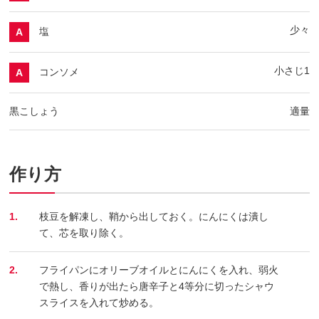
少々
塩
A
小さじ1
コンソメ
A
黒こしょう
適量
作り方
1.
枝豆を解凍し、鞘から出しておく。にんにくは潰し
て、芯を取り除く。
2.
フライパンにオリーブオイルとにんにくを入れ、弱火
で熱し、香りが出たら唐辛子と4等分に切ったシャウ
スライスを入れて炒める。