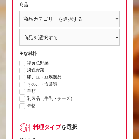
商品
主な材料
緑黄色野菜
淡色野菜
卵、豆・豆腐製品
きのこ・海藻類
芋類
乳製品（牛乳・チーズ）
果物
料理タイプ
を選択