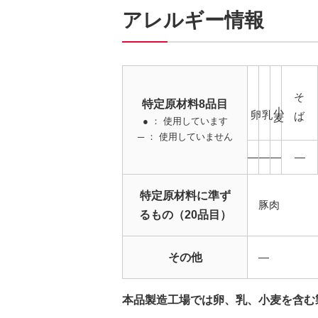
アレルギー情報
そば
特定原材料8品目
小麦
卵
乳
● ： 使用しています
─ ： 使用していません
―
―
―
―
特定原材料に準ず
豚肉
るもの（20品目）
その他
―
本品製造工場では卵、乳、小麦を含む