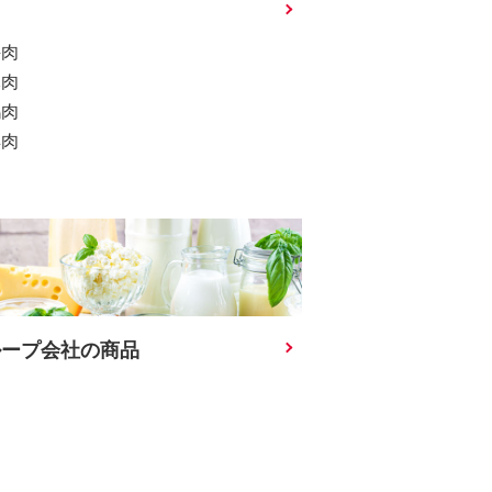
肉
牛肉
豚肉
鶏肉
羊肉
ループ会社の商品