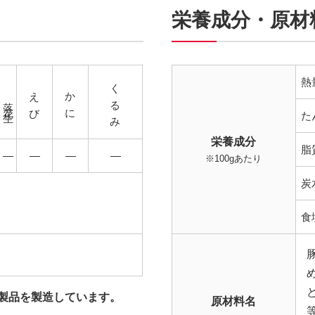
栄養成分・原材
くるみ
熱
えび
かに
落花生
た
栄養成分
脂
―
―
―
―
※100gあたり
炭
食
製品を製造しています。
原材料名