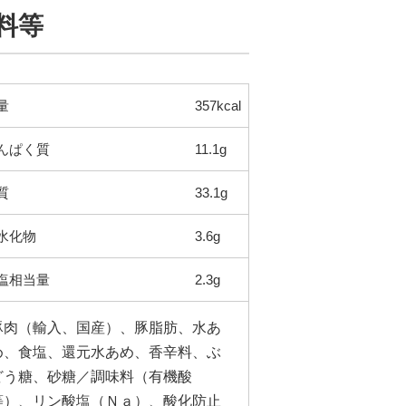
料等
量
357kcal
んぱく質
11.1g
質
33.1g
水化物
3.6g
塩相当量
2.3g
豚肉（輸入、国産）、豚脂肪、水あ
め、食塩、還元水あめ、香辛料、ぶ
どう糖、砂糖／調味料（有機酸
等）、リン酸塩（Ｎａ）、酸化防止